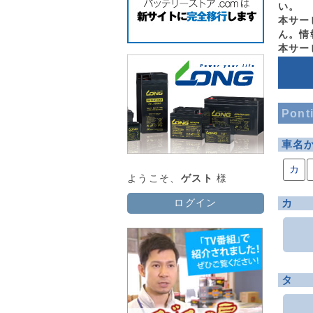
い。
本サー
ん。情
本サー
Pon
車名
カ
ようこそ、
ゲスト
様
カ
ログイン
タ