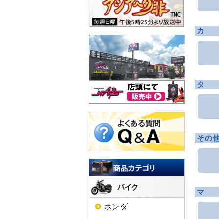
カ
タ
その
マ
ホンダ