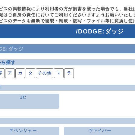
ビスの掲載情報により利用者の方が損害を被った場合でも、当社
報はご自身の責任においてご利用くださいますようお願いいたし
ビスのデータを無断で複製・転載・複写・ファイル等に変換し使
/DODGE:ダッジ
GE:ダッジ
から探す
字
ア
カ
タ
その他
マ
ラ
字
JC
アベンジャー
ヴァイパー