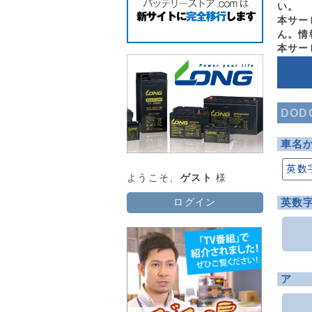
い。
本サー
ん。情
本サー
DOD
車名
英数
ようこそ、
ゲスト
様
英数
ログイン
ア