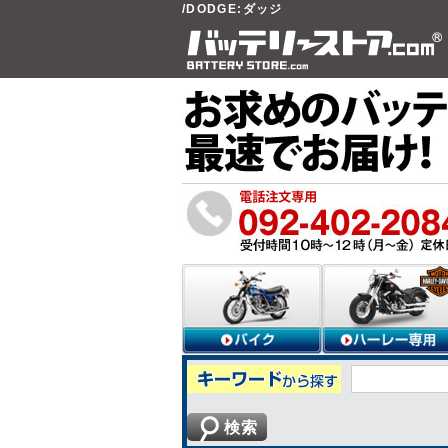
/DODGE:ダッジ
検索