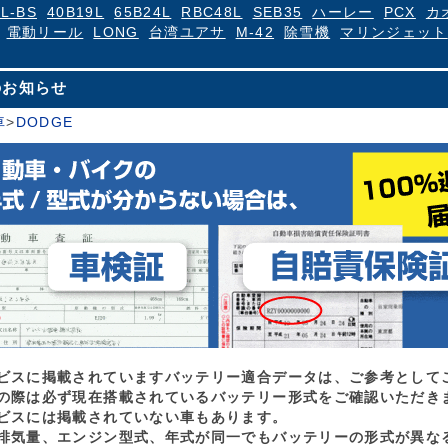
4L-BS
40B19L
65B24L
RBC48L
SEB35
ハーレー
PCX
カ
電動リール
LONG
台湾ユアサ
M-42
除雪機
マリンジェット
のお知らせ
車
>
DODGE
ビスに掲載されていますバッテリー適合データは、ご参考として
の際は必ず現在搭載されているバッテリー形式をご確認いただき
ビスには掲載されていない車もあります。
排気量、エンジン型式、年式が同一でもバッテリーの形式が異な