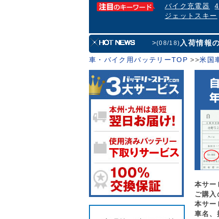
バイク充電器
ジェットスキー
入荷情報
>
(08/18)
車・バイク用バッテリーTOP
>
>
米国
本サー
ご購入
本サー
車名、