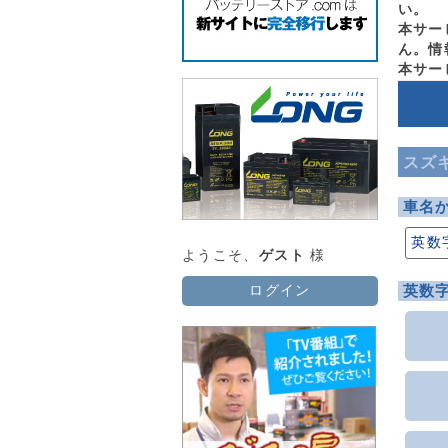
い。
本サー
ん。情
本サー
スズキ
車名
英数
ようこそ、
ゲスト
様
英数
ログイン