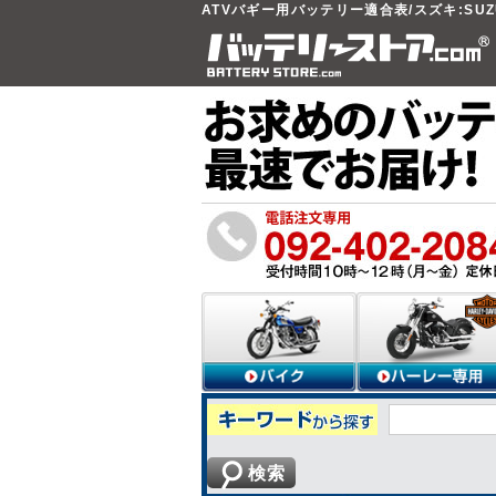
ATVバギー用バッテリー適合表/スズキ:SUZ
検索