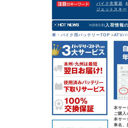
バイク充電器
ジェットスキー
入荷情報
>
(08/18)
車・バイク用バッテリーTOP
>
ATV
本サー
ご購入
本サー
車名、