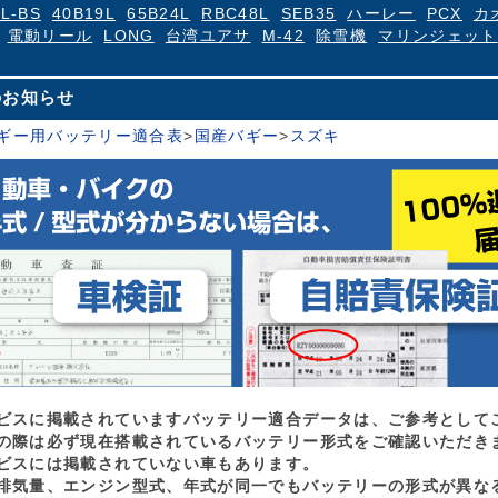
4L-BS
40B19L
65B24L
RBC48L
SEB35
ハーレー
PCX
カ
電動リール
LONG
台湾ユアサ
M-42
除雪機
マリンジェット
のお知らせ
バギー用バッテリー適合表
>
国産バギー
>
スズキ
ビスに掲載されていますバッテリー適合データは、ご参考として
の際は必ず現在搭載されているバッテリー形式をご確認いただき
ビスには掲載されていない車もあります。
排気量、エンジン型式、年式が同一でもバッテリーの形式が異な