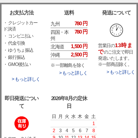
お支払方法
送料
発送について
・ クレジットカー
780 円
九州
ド決済
780 円
四国・本
・ コンビニ払い
州
・ 代金引換
13時ま
営業日の
1,500 円
北海道
・ ゆうちょ振込
で
のご注文で即日
2,500 円
沖縄
・ 銀行振込
発送いたします。
※一部商品除く。
・ GMO後払い
※ 一部離島を除く
> もっと詳しく
> もっと詳しく
> もっと詳しく
即日発送につい
2026年8月の定休
て
日
日
月
火
水
木
金
土
1
2
3
4
5
6
7
8
9
10
11
12
13
14
15