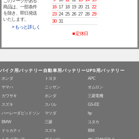
このマークがある
16
17
18
19
20
21
22
商品は、一部条件
を除き、即日発送
23
24
25
26
27
28
29
いたします。
30
31
> もっと詳しく
■ 定休日
バイク用バッテリー
自動車用バッテリー
UPS用バッテリー
ホンダ
トヨタ
APC
ヤマハ
ニッサン
オムロン
カワサキ
ホンダ
三菱電機
スズキ
スバル
GS-EE
ハーレーダビッドソン
マツダ
hp
BMW
三菱
ユタカ
ドゥカティ
スズキ
IBM