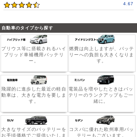
4.67
自動車のタイプから探す
プリウス等に搭載されるハイ
燃費は向上しますが、バッテ
ブリッド車補機用バッテリ
リーへの負担も大きくなりま
ー。
す。
飛躍的に進歩した最近の軽自
電装品を増やしたときはバッ
動車は、大きな電力を要しま
テリーのランクアップもご一
す。
緒に。
大きなサイズのバッテリーを
コスパに優れた欧州車用バッ
お手頃価格でご提供いたしま
テリーもございます。