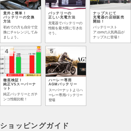
意外と簡単！
バッテリーの
ナップスにて
バッテリーの交換
正しい充電方法
充電器の店頭販売
方法
開始！
充電器でバッテリーの
初めての方も自分で交
バッテリースト
性能を最大限に引き出
換にチャレンジしてみ
ア.comの人気商品が
そう。
ましょう。
ナップスに登場！
4
5
徹底検証！
ハーレー専用
純正VSスーパーナ
AGMバッテリー
ット
スーパーナットよりハ
純正バッテリーとガチ
ーレー専用バッテリー
ンコ性能比較！
登場
ショッピングガイド