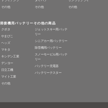
トライアンフ
ダイハツ
サンワサプライ
その他
その他
その他
溶接機用バッテリー
その他の商品
クボタ
ジェットスキー用バッテ
リー
やまびこ
シニアカー用バッテリー
ヘッズ
除雪機用バッテリー
マキタ
スノーモービル用バッテ
キシデン工業
リー
デンヨー
バッテリー充電器
日立工機
バッテリーテスター
マイト工業
その他