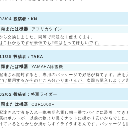
/03/04 投稿者：KN
車両または機器
アフリカツイン
から交換しました。同等で問題なく使えてます。
はこれからですが最低でも2年はもってほしいです。
/11/25 投稿者：TAKA
車両または機器
YAMAHA除雪機
配達され開封すると、専用のパッケージで好感が持てます。液を
だけ耐用するか今のところ分かりませんが、次回も購入しようと
4/02/02 投稿者：将軍ライダー
車両または機器
CBR1000F
配達されて液を入れ一晩初期充電し朝一番でバイクに装着してき
属のボルトが、以前の物より長くナットに掛かり安いからでした
けているとなかなか掛からずイライラするんです。パッケージも