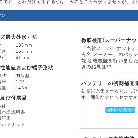
プです。どれだけ耐用するかは、今のところ分かりませんが、次
ック
イズ最大外形寸法
徹底検証!スーパーナッ
幅 :
136mm
「当社スーパーナット」
高さ:
168mm
有名 メーカー」のバッ
奥行:
91mm
能比 較検証を行いました
きの結果は!?
本性能値および端子形状
形状:
開放型
電圧:
12V
バッテリーの初期補充
容量:
14Ah
初期補充電をするとより
品及び付属品
す。面倒な方にもおすすめ
本体
詳しく見る
日本語説明書
保証書
ボルトナット
証