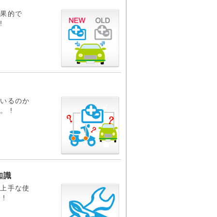
効果的で
!
ているのか
 !
知識
る
上手な使
!