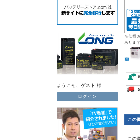
※仕様
ありま
ようこそ、
ゲスト
様
ログイン
この
この