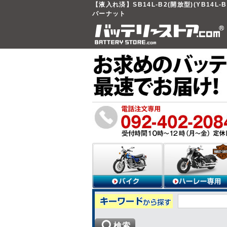
【液入れ済】SB14L-B2(開放型)(YB14L-
パーナット
検索