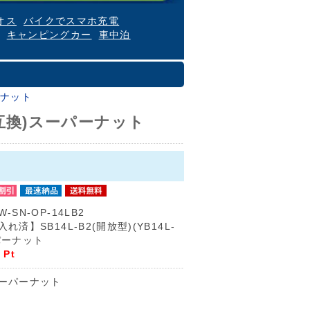
オス
バイクでスマホ充電
キャンピングカー
車中泊
ーナット
B2互換)スーパーナット
W-SN-OP-14LB2
れ済】SB14L-B2(開放型)(YB14L-
パーナット
Pt
ーパーナット