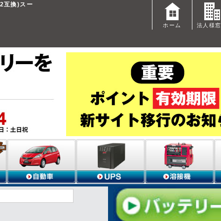
B2互換)スー
ホーム
法人様