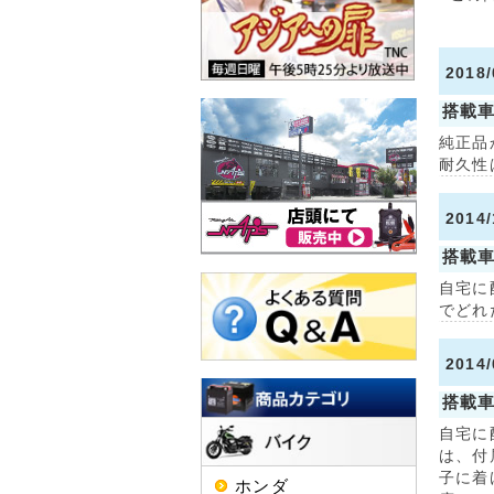
2018
搭載
純正品
耐久性
2014
搭載
自宅に
でどれ
201
搭載
自宅に
は、付
子に着
ホンダ