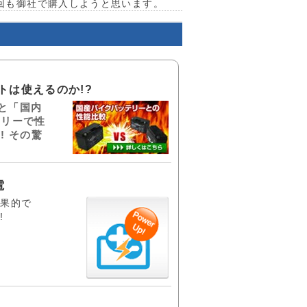
回も御社で購入しようと思います。
トは使えるのか!?
と「国内
テリーで性
! その驚
電
効果的で
!