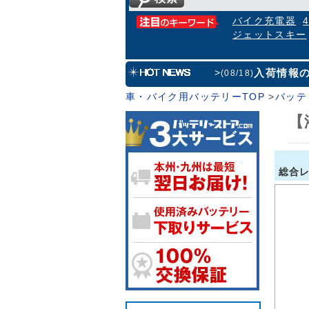
バイク充電器
ジェットスキー
入荷情報
>
(08/18)
車・バイク用バッテリーTOP
>
バッテ
【
総合