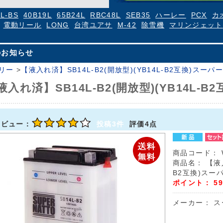
4L-BS
40B19L
65B24L
RBC48L
SEB35
ハーレー
PCX
カ
電動リール
LONG
台湾ユアサ
M-42
除雪機
マリンジェット
のお知らせ
リー
>
【液入れ済】SB14L-B2(開放型)(YB14L-B2互換)スーパ
液入れ済】SB14L-B2(開放型)(YB14L-
レビュー：
投稿3件
評価4点
商品コード：
商品名：
【液入
B2互換)スー
ポイント：
59
メーカー：
ス