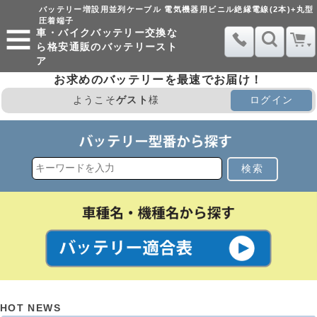
バッテリー増設用並列ケーブル 電気機器用ビニル絶縁電線(2本)+丸型
圧着端子
車・バイクバッテリー交換な
ら格安通販のバッテリースト
ア
お求めのバッテリーを最速でお届け！
ようこそ
ゲスト
様
ログイン
検索
HOT NEWS