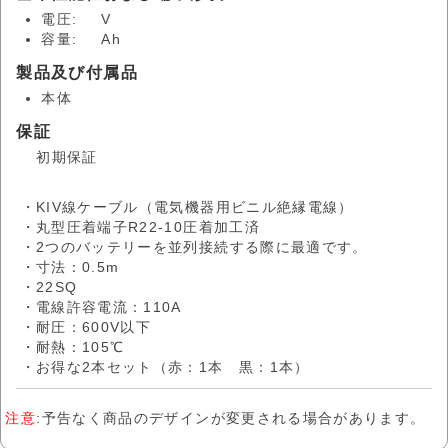
電圧:
V
容量:
Ah
製品及び付属品
本体
保証
初期保証
・KIV線ケーブル（電気機器用ビニル絶縁電線）
・丸型圧着端子R22-10圧着加工済
・2つのバッテリーを並列接続する際に最適です。
・寸法：0.5m
・22SQ
・電線許容電流：110A
・耐圧：600V以下
・耐熱：105℃
・お得な2本セット（赤：1本 黒：1本）
注意
:予告なく商品のデザインが変更される場合があります。