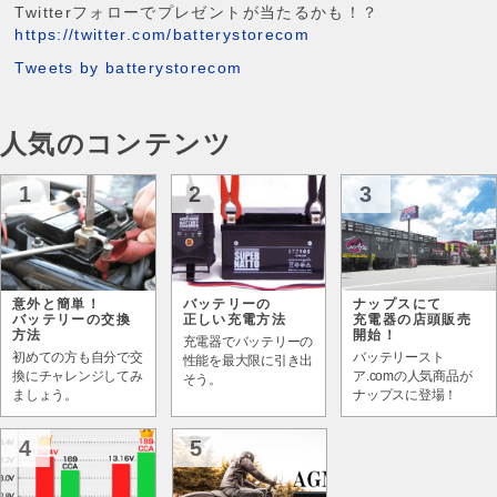
Twitterフォローでプレゼントが当たるかも！？
https://twitter.com/batterystorecom
Tweets by batterystorecom
人気のコンテンツ
1
2
3
意外と簡単！
バッテリーの
ナップスにて
バッテリーの交換
正しい充電方法
充電器の店頭販売
方法
開始！
充電器でバッテリーの
初めての方も自分で交
バッテリースト
性能を最大限に引き出
換にチャレンジしてみ
ア.comの人気商品が
そう。
ましょう。
ナップスに登場！
4
5