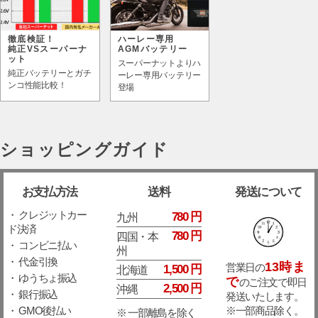
徹底検証！
ハーレー専用
純正VSスーパーナ
AGMバッテリー
ット
スーパーナットよりハ
純正バッテリーとガチ
ーレー専用バッテリー
ンコ性能比較！
登場
ショッピングガイド
お支払方法
送料
発送について
・ クレジットカー
780 円
九州
ド決済
780 円
四国・本
・ コンビニ払い
州
・ 代金引換
13時ま
営業日の
1,500 円
北海道
・ ゆうちょ振込
で
のご注文で即日
2,500 円
沖縄
・ 銀行振込
発送いたします。
※一部商品除く。
・ GMO後払い
※ 一部離島を除く