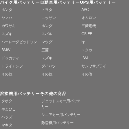
バイク用バッテリー
自動車用バッテリー
UPS用バッテリー
ホンダ
トヨタ
APC
ヤマハ
ニッサン
オムロン
カワサキ
ホンダ
三菱電機
スズキ
スバル
GS-EE
ハーレーダビッドソン
マツダ
hp
BMW
三菱
ユタカ
ドゥカティ
スズキ
IBM
トライアンフ
ダイハツ
サンワサプライ
その他
その他
その他
溶接機用バッテリー
その他の商品
クボタ
ジェットスキー用バッテ
リー
やまびこ
シニアカー用バッテリー
ヘッズ
除雪機用バッテリー
マキタ