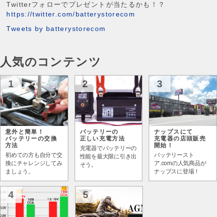
Twitterフォローでプレゼントが当たるかも！？
https://twitter.com/batterystorecom
Tweets by batterystorecom
人気のコンテンツ
1
2
3
意外と簡単！
バッテリーの
ナップスにて
バッテリーの交換
正しい充電方法
充電器の店頭販売
方法
開始！
充電器でバッテリーの
初めての方も自分で交
バッテリースト
性能を最大限に引き出
換にチャレンジしてみ
ア.comの人気商品が
そう。
ましょう。
ナップスに登場！
4
5