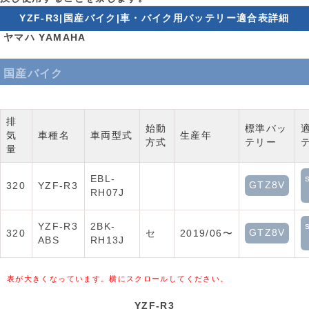
YZF-R3|国産バイク|車・バイク用バッテリー適合表詳細
ヤマハ YAMAHA
国産バイク
排
始動
標準バッ
気
車種名
車両型式
生産年
方式
テリー
量
EBL-
GTZ8V
320
YZF-R3
RH07J
YZF-R3
2BK-
GTZ8V
320
セ
2019/06〜
ABS
RH13J
表が大きくなっています。横にスクロールしてください。
YZF-R3