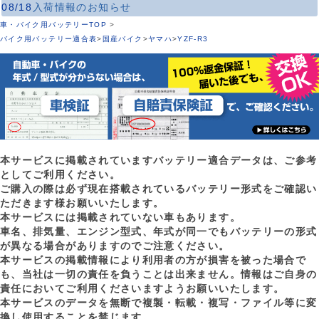
08/18
入荷情報のお知らせ
車・バイク用バッテリーTOP
>
バイク用バッテリー適合表
>
国産バイク
>
ヤマハ
>
YZF-R3
本サービスに掲載されていますバッテリー適合データは、ご参考
としてご利用ください。
ご購入の際は必ず現在搭載されているバッテリー形式をご確認い
ただきます様お願いいたします。
本サービスには掲載されていない車もあります。
車名、排気量、エンジン型式、年式が同一でもバッテリーの形式
が異なる場合がありますのでご注意ください。
本サービスの掲載情報により利用者の方が損害を被った場合で
も、当社は一切の責任を負うことは出来ません。情報はご自身の
責任においてご利用くださいますようお願いいたします。
本サービスのデータを無断で複製・転載・複写・ファイル等に変
換し使用することを禁じます。