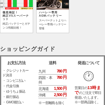
徹底検証！
ハーレー専用
純正VSスーパーナ
AGMバッテリー
ット
スーパーナットよりハ
純正バッテリーとガチ
ーレー専用バッテリー
ンコ性能比較！
登場
ショッピングガイド
お支払方法
送料
発送について
・ クレジットカー
780 円
九州
ド決済
780 円
四国・本
・ コンビニ払い
州
・ 代金引換
13時ま
営業日の
1,500 円
北海道
・ ゆうちょ振込
で
のご注文で即日
2,500 円
沖縄
・ 銀行振込
発送いたします。
※一部商品除く。
・ GMO後払い
※ 一部離島を除く