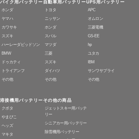
バイク用バッテリー
自動車用バッテリー
UPS用バッテリー
ホンダ
トヨタ
APC
ヤマハ
ニッサン
オムロン
カワサキ
ホンダ
三菱電機
スズキ
スバル
GS-EE
ハーレーダビッドソン
マツダ
hp
BMW
三菱
ユタカ
ドゥカティ
スズキ
IBM
トライアンフ
ダイハツ
サンワサプライ
その他
その他
その他
溶接機用バッテリー
その他の商品
クボタ
ジェットスキー用バッテ
リー
やまびこ
シニアカー用バッテリー
ヘッズ
除雪機用バッテリー
マキタ