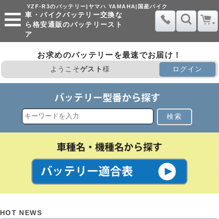
YZF-R3のバッテリー|ヤマハ YAMAHA|国産バイク
車・バイクバッテリー交換な
ら格安通販のバッテリースト
ア
お求めのバッテリーを最速でお届け！
ようこそ
ゲスト
様
ログイン
検索
HOT NEWS