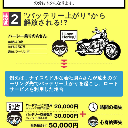
の分おトクになります。
2
”バッテリー上がり”から
検
解放される!?
証
例えば…ナイスミドルな会社員Aさんが遠出のツ
ーリング先でバッテリー上がりを起こし、ロード
サービスを利用した場合