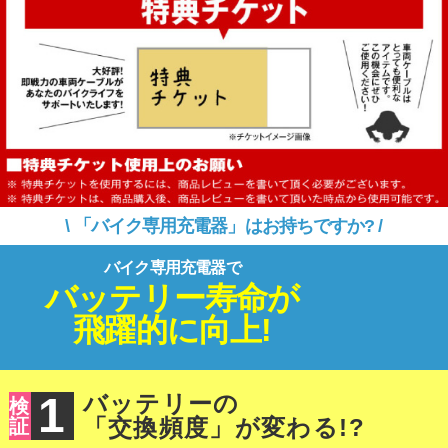
\ 「バイク専用充電器」はお持ちですか? /
バイク専用充電器で
バッテリー寿命が
飛躍的に向上!
1
バッテリーの
検
「交換頻度」が変わる!?
証