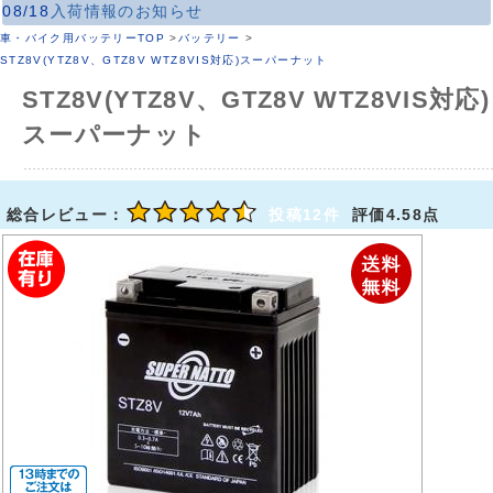
08/18
入荷情報のお知らせ
車・バイク用バッテリーTOP
>
バッテリー
>
STZ8V(YTZ8V、GTZ8V WTZ8VIS対応)スーパーナット
STZ8V(YTZ8V、GTZ8V WTZ8VIS対応)
スーパーナット
総合レビュー：
投稿12件
評価4.58点