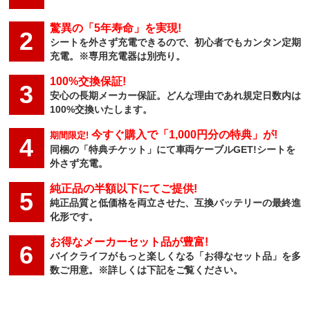
驚異の「5年寿命」を実現!
2
シートを外さず充電できるので、初心者でもカンタン定期
充電。※専用充電器は別売り。
100%交換保証!
3
安心の長期メーカー保証。どんな理由であれ規定日数内は
100%交換いたします。
今すぐ購入で「1,000円分の特典」が!
期間限定!
4
同梱の「特典チケット」にて車両ケーブルGET!シートを
外さず充電。
純正品の半額以下にてご提供!
5
純正品質と低価格を両立させた、互換バッテリーの最終進
化形です。
お得なメーカーセット品が豊富!
6
バイクライフがもっと楽しくなる「お得なセット品」を多
数ご用意。※詳しくは下記をご覧ください。