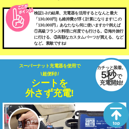
検証1-2の結果、充電器を活用するとなんと最大
「130,000円] も維持費が浮く計算になります!この
「130,000円」あなたなら何に使いますか?例えば
①高級フランス料理に何度でも行ける。②海外旅行
に行ける、③高額なカスタムパーツが買える、など
など。素敵ですね!
スーパーナット充電器を使用で
カチッと装着。
5秒
\ 超便利! /
で
シートを
充電開始!
外さず充電!