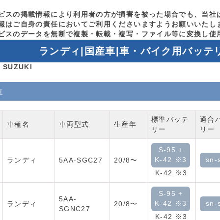
ビスの掲載情報により利用者の方が損害を被った場合でも、当社
報はご自身の責任においてご利用くださいますようお願いいたし
ビスのデータを無断で複製・転載・複写・ファイル等に変換し使
ランディ|国産車|車・バイク用バッテ
SUZUKI
車
標準バッテ
適合
車種名
車両型式
生産年
リー
リー
S-95 +
K-42 ※3
sn-
ランディ
5AA-SGC27
20/8〜
K-42 ※3
S-95 +
5AA-
K-42 ※3
sn-
ランディ
20/8〜
SGNC27
K-42 ※3