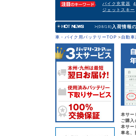
バイク充電器
ジェットスキー
入荷情報
>
(08/18)
車・バイク用バッテリーTOP
>
自動車
本サー
ご購入
本サー
車名、