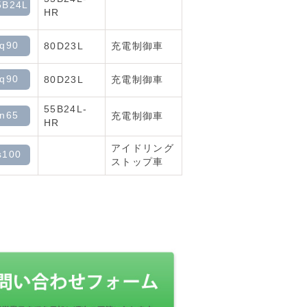
5B24L
HR
-q90
80D23L
充電制御車
-q90
80D23L
充電制御車
55B24L-
-n65
充電制御車
HR
アイドリング
s100
ストップ車