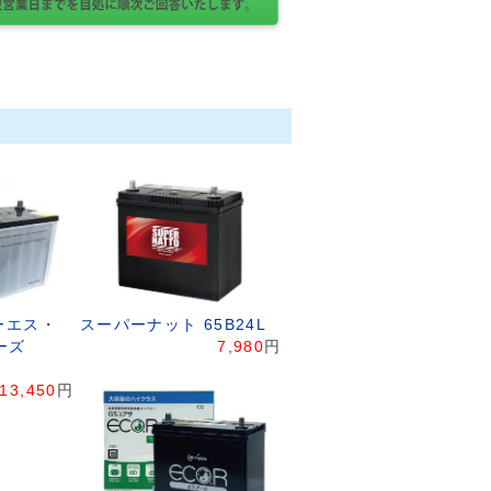
ジーエス・
スーパーナット 65B24L
ーズ
7,980
円
13,450
円