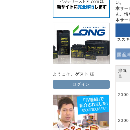
い。
本サー
ん。情
本サー
スズキ 
国産
排気
ようこそ、
ゲスト
様
量
ログイン
2000
2000