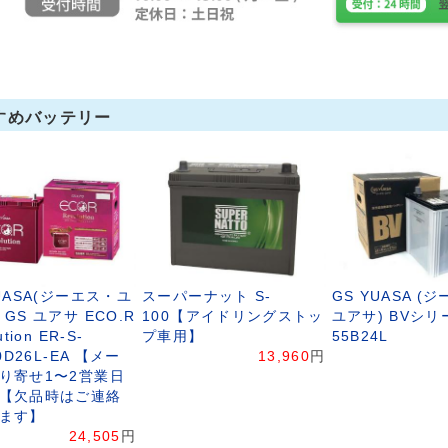
すめバッテリー
YUASA(ジーエス・ユ
スーパーナット S-
GS YUASA (
GS ユアサ ECO.R
100【アイドリングストッ
ユアサ) BVシリ
ution ER-S-
プ車用】
55B24L
10D26L-EA 【メー
13,960
円
り寄せ1〜2営業日
【欠品時はご連絡
ます】
24,505
円