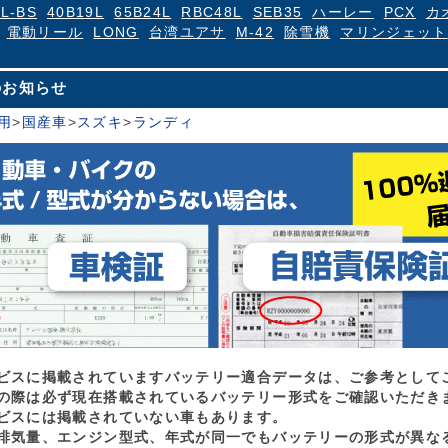
4L-BS
40B19L
65B24L
RBC48L
SEB35
ハーレー
PCX
カ
電動リール
LONG
台湾ユアサ
M-42
除雪機
マリンジェット
のお知らせ
用
>
国産車
>
スズキ
>
ランディ
ビスに掲載されていますバッテリー適合データは、ご参考として
の際は必ず現在搭載されているバッテリー形式をご確認いただき
ビスには掲載されていない車もあります。
排気量、エンジン型式、年式が同一でもバッテリーの形式が異な