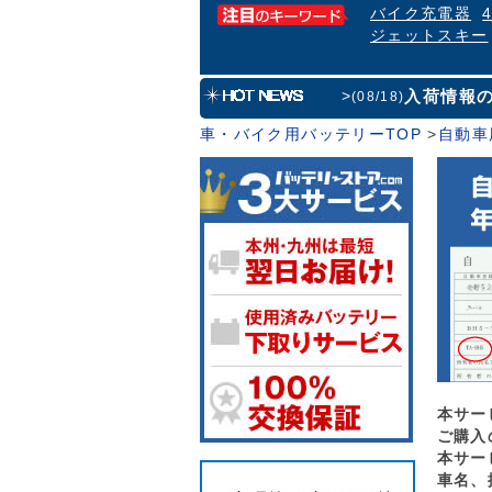
バイク充電器
ジェットスキー
入荷情報
>
(08/18)
車・バイク用バッテリーTOP
>
自動車
本サー
ご購入
本サー
車名、