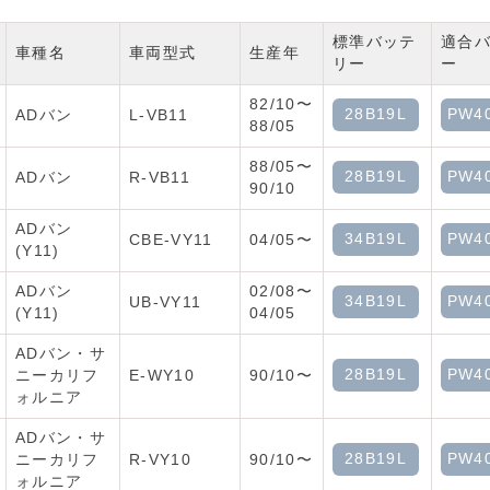
標準バッテ
適合
車種名
車両型式
生産年
リー
ー
82/10〜
28B19L
PW4
ADバン
L-VB11
88/05
88/05〜
28B19L
PW4
ADバン
R-VB11
90/10
ADバン
34B19L
PW4
CBE-VY11
04/05〜
(Y11)
ADバン
02/08〜
34B19L
PW4
UB-VY11
(Y11)
04/05
ADバン・サ
28B19L
PW4
ニーカリフ
E-WY10
90/10〜
ォルニア
ADバン・サ
28B19L
PW4
ニーカリフ
R-VY10
90/10〜
ォルニア