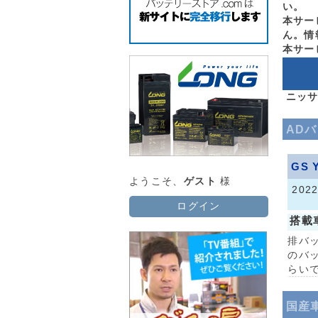
い。
本サー
ん。情
本サー
ニッサ
AD
GS 
ようこそ、
ゲスト
様
202
ログイン
搭載
排バ
のバ
らい
国産