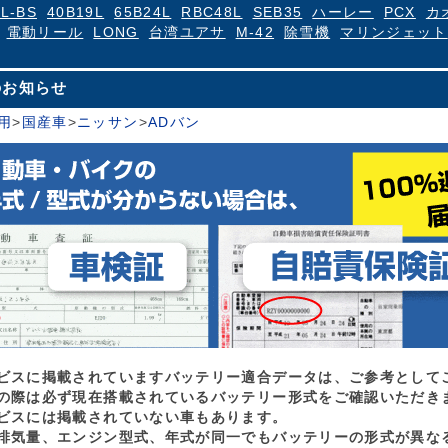
4L-BS
40B19L
65B24L
RBC48L
SEB35
ハーレー
PCX
カ
電動リール
LONG
台湾ユアサ
M-42
除雪機
マリンジェット
のお知らせ
用
>
国産車
>
ニッサン
>
ADバン
ビスに掲載されていますバッテリー適合データは、ご参考として
の際は必ず現在搭載されているバッテリー形式をご確認いただき
ビスには掲載されていない車もあります。
排気量、エンジン型式、年式が同一でもバッテリーの形式が異な