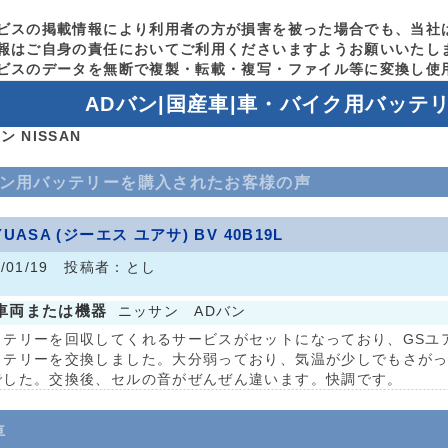
ビスの掲載情報により利用者の方が損害を被った場合でも、当社
報はご自身の責任においてご利用くださいますようお願いいたし
ビスのデータを無断で複製・転載・複写・ファイル等に変換し使
ADバン|国産車|車・バイク用バッテ
ン NISSAN
バン用バッテリーを購入されたお客様の声
YUASA (ジーエス ユアサ) BV 40B19L
2/01/19 投稿者：とし
車両または機器
ニッサン ADバン
ッテリーを回収してくれるサービスがセットになっており、GSユ
ッテリーを交換しました。大分弱っており、気温が少しでもさが
でした。交換後、セルの音がぜんぜん違います。快調です。
車