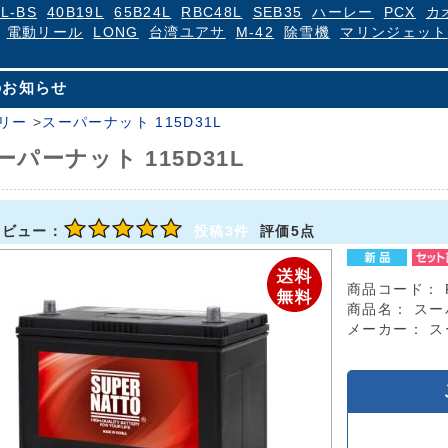
4L-BS
40B19L
65B24L
RBC48L
SEB35
ハーレー
PCX
カ
電動リール
LONG
台湾ユアサ
M-42
除雪機
マリンジェット
のお知らせ
リー
>
スーパーナット 115D31L
ーパーナット 115D31L
レビュー：
投稿3件
評価5点
商品コード：
商品名：
スー
メーカー：
ス