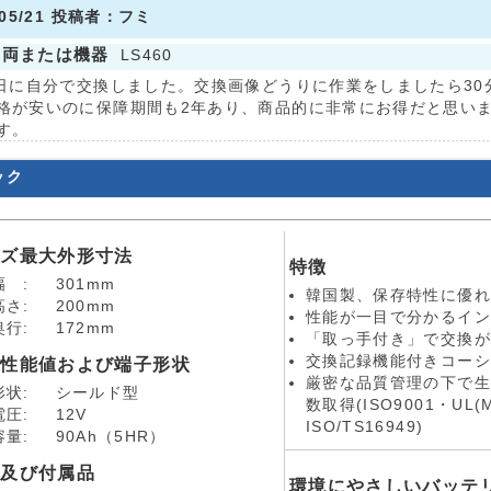
/05/21 投稿者：フミ
車両または機器
LS460
1日に自分で交換しました。交換画像どうりに作業をしましたら3
格が安いのに保障期間も2年あり、商品的に非常にお得だと思い
す。
ック
イズ最大外形寸法
特徴
幅 :
301mm
韓国製、保存特性に優れ
高さ:
200mm
性能が一目で分かるイン
奥行:
172mm
「取っ手付き」で交換が
交換記録機能付きコーシ
本性能値および端子形状
厳密な品質管理の下で生
形状:
シールド型
数取得(ISO9001・UL(
電圧:
12V
ISO/TS16949)
容量:
90Ah（5HR）
品及び付属品
環境にやさしいバッテ