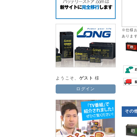
※仕様
ありま
ようこそ、
ゲスト
様
ログイン
その