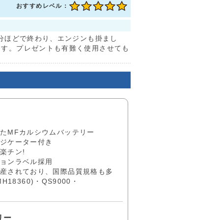
おすすめレベル：
0分ほどで終わり、エンジンも掛まし
ます。プレゼントも有難く使用させても
たMFカルシウムバッテリー
ジケーター付き
楽チン!
ョンラベル採用
産されており、国際品質規格も多
MH18360)・QS9000・
リー