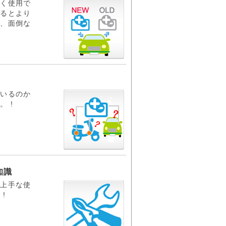
なく使用で
するとより
安、面倒な
ているのか
 !
知識
る
上手な使
!