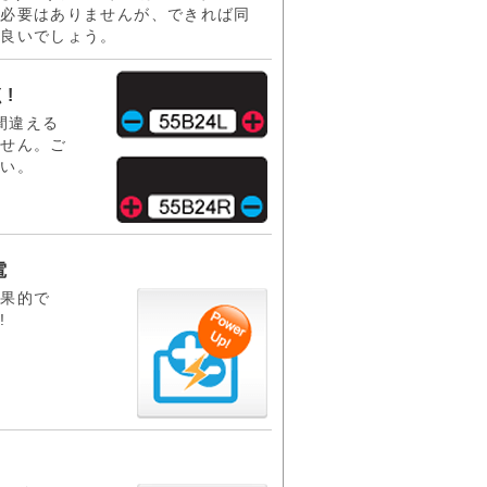
る必要はありませんが、できれば同
が良いでしょう。
!
を間違える
ません。ご
さい。
電
効果的で
!