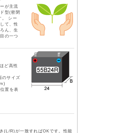
リーが主流
ド型(密閉
す。 シー
として、性
ちろん、生
注目の一つ
いほど高性
面のサイズ
m)
の位置を表
き(L/R)が一致すればOKです。性能