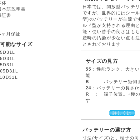
本体
日本では、開放型バッテ
日本語説明書
ですが、世界的にはシール
保証書
型)のバッテリーが主流で
証
ルド型が支持される理由
能・使い勝手の良さはも
4ヶ月保証
産時の汚染が少ない点も
換可能なサイズ
とされております
65D31L
75D31L
サイズの見方
95D31L
55
: 性能ランク。大き
105D31L
能
110D31L
B
: バッテリー短側
24
: バッテリーの長さ(c
R
: 端子位置。+極
す
詳しくは
バッテリーの選び方
寸法(サイズ)と、端子の向