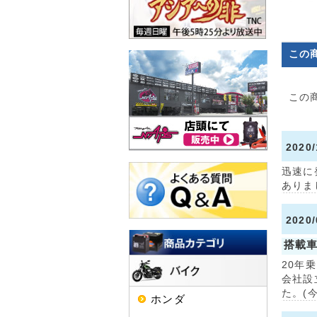
この
この
202
迅速に
ありま
2020
搭載
20年
会社設
た。(今
ホンダ