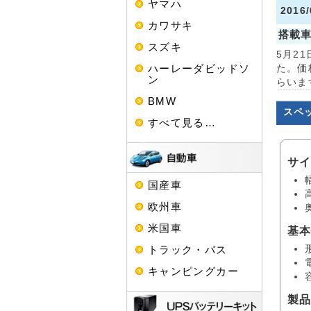
ヤマハ
2016
カワサキ
搭載
スズキ
5月2
ハーレーダビッドソ
た。価
ン
らいま
BMW
スペ
すべて見る…
サ
国産車
欧州車
米国車
基
トラック・バス
キャンピングカー
製