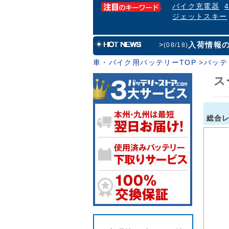
バイク充電器
ジェットスキー
入荷情報
>
(08/18)
車・バイク用バッテリーTOP
>
バッテ
ス
総合