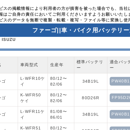
ビスの掲載情報により利用者の方が損害を被った場合でも、当社
報はご自身の責任においてご利用くださいますようお願いいたし
ビスのデータを無断で複製・転載・複写・ファイル等に変換し使
ファーゴ||車・バイク用バッテリ
ISUZU
標準バッテリ
適合バッ
名
車両型式
生産年
ー
ー
L-WFR10ケ
80/12〜
PW40B1
ーゴ
34B19L
イ
82/06
K-WFR50
80/12〜
FP95D2
ーゴ
80D26R
ケイ
82/06
L-WFR11ケ
81/08〜
PW40B1
ーゴ
34B19L
イ
86/01
K-WFR51
80/12〜