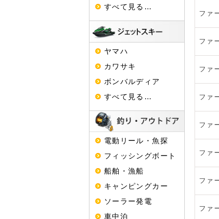
すべて見る…
ファ
ファ
ヤマハ
カワサキ
ファ
ボンバルディア
すべて見る…
ファ
ファ
電動リール・魚探
ファ
フィッシングボート
船舶・漁船
ファ
キャンピングカー
ソーラー発電
ファ
車中泊