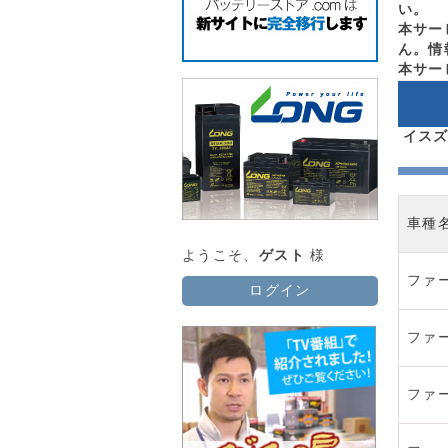
い。
本サー
ん。情
本サー
イスズ 
車種
ようこそ、
ゲスト
様
ファ
ログイン
ファ
ファ