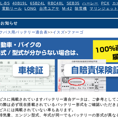
4L-BS
40B19L
65B24L
RBC48L
SEB35
ハーレー
PCX
カ
電動リール
LONG
台湾ユアサ
M-42
除雪機
マリンジェット
のお知らせ
クバス用バッテリー適合表
>
>
イスズ
>
ファーゴ
ビスに掲載されていますバッテリー適合データは、ご参考として
の際は必ず現在搭載されているバッテリー形式をご確認いただき
ビスには掲載されていない車もあります。
排気量、エンジン型式、年式が同一でもバッテリーの形式が異な