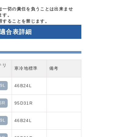
は一切の責任を負うことは出来ませ
ます。
用することを禁じます。
ー適合表詳細
テリ
寒冷地標準
備考
9L
46B24L
6R
95D31R
9L
46B24L