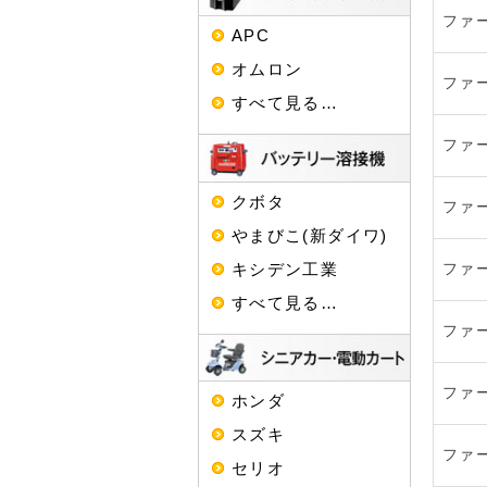
ファ
APC
オムロン
ファ
すべて見る…
ファ
クボタ
ファ
やまびこ(新ダイワ)
キシデン工業
ファ
すべて見る…
ファ
ファ
ホンダ
スズキ
ファ
セリオ