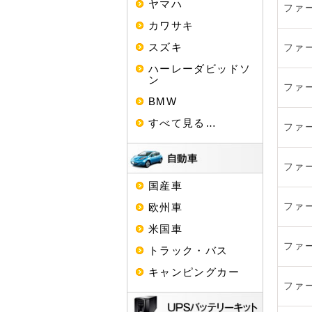
ヤマハ
ファ
カワサキ
スズキ
ファ
ハーレーダビッドソ
ン
ファ
BMW
すべて見る…
ファ
ファ
国産車
欧州車
ファ
米国車
ファ
トラック・バス
キャンピングカー
ファ