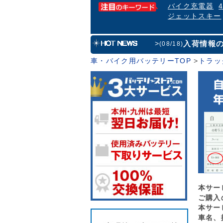
バイク充電器
ジェットスキー
入荷情報
>
(08/18)
車・バイク用バッテリーTOP
>
トラッ
本サー
ご購入
本サー
車名、