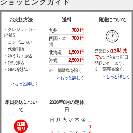
ショッピングガイド
お支払方法
送料
発送について
・ クレジットカー
780 円
九州
ド決済
780 円
四国・本
・ コンビニ払い
州
・ 代金引換
13時ま
営業日の
1,500 円
北海道
・ ゆうちょ振込
で
のご注文で即日
2,500 円
沖縄
・ 銀行振込
発送いたします。
※一部商品除く。
・ GMO後払い
※ 一部離島を除く
> もっと詳しく
> もっと詳しく
> もっと詳しく
即日発送につい
2026年8月の定休
て
日
日
月
火
水
木
金
土
1