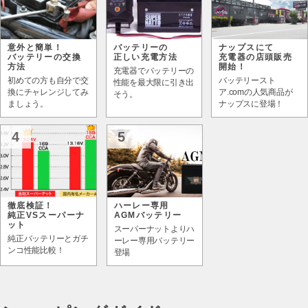
意外と簡単！
バッテリーの
ナップスにて
バッテリーの交換
正しい充電方法
充電器の店頭販売
方法
開始！
充電器でバッテリーの
初めての方も自分で交
バッテリースト
性能を最大限に引き出
換にチャレンジしてみ
ア.comの人気商品が
そう。
ましょう。
ナップスに登場！
4
5
徹底検証！
ハーレー専用
純正VSスーパーナ
AGMバッテリー
ット
スーパーナットよりハ
純正バッテリーとガチ
ーレー専用バッテリー
ンコ性能比較！
登場