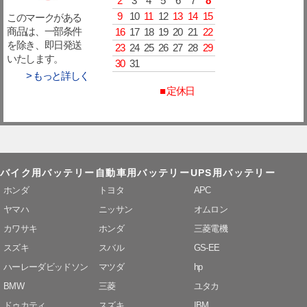
2
3
4
5
6
7
8
9
10
11
12
13
14
15
このマークがある
16
17
18
19
20
21
22
商品は、一部条件
を除き、即日発送
23
24
25
26
27
28
29
いたします。
30
31
> もっと詳しく
■ 定休日
バイク用バッテリー
自動車用バッテリー
UPS用バッテリー
ホンダ
トヨタ
APC
ヤマハ
ニッサン
オムロン
カワサキ
ホンダ
三菱電機
スズキ
スバル
GS-EE
ハーレーダビッドソン
マツダ
hp
BMW
三菱
ユタカ
ドゥカティ
スズキ
IBM