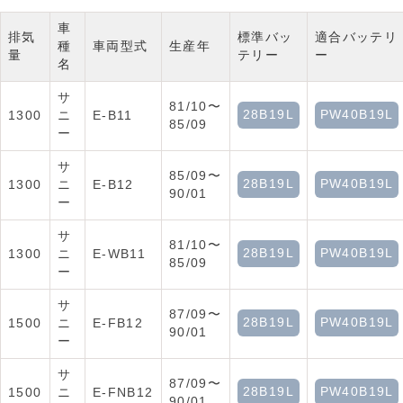
車
排気
標準バッ
適合バッテリ
種
車両型式
生産年
量
テリー
ー
名
サ
81/10〜
28B19L
PW40B19L
1300
ニ
E-B11
85/09
ー
サ
85/09〜
28B19L
PW40B19L
1300
ニ
E-B12
90/01
ー
サ
81/10〜
28B19L
PW40B19L
1300
ニ
E-WB11
85/09
ー
サ
87/09〜
28B19L
PW40B19L
1500
ニ
E-FB12
90/01
ー
サ
87/09〜
28B19L
PW40B19L
1500
ニ
E-FNB12
90/01