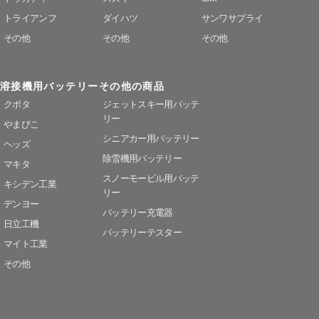
トライアンフ
ダイハツ
サンワサプライ
その他
その他
その他
溶接機用バッテリー
その他の商品
クボタ
ジェットスキー用バッテ
リー
やまびこ
シニアカー用バッテリー
ヘッズ
除雪機用バッテリー
マキタ
スノーモービル用バッテ
キシデン工業
リー
デンヨー
バッテリー充電器
日立工機
バッテリーテスター
マイト工業
その他