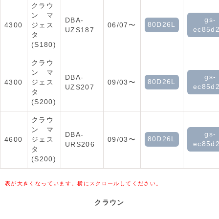
クラウ
ン マ
gs-
DBA-
80D26L
4300
ジェス
06/07〜
ec85d
UZS187
タ
(S180)
クラウ
ン マ
gs-
DBA-
80D26L
4300
ジェス
09/03〜
ec85d
UZS207
タ
(S200)
クラウ
ン マ
gs-
DBA-
80D26L
4600
ジェス
09/03〜
ec85d
URS206
タ
(S200)
表が大きくなっています。横にスクロールしてください。
クラウン