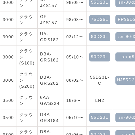
55D23L
sn-90d
3000
98/08〜
ン
JZS157
クラウ
GF-
75D26L
FP95D
3000
98/08〜
ン
JZS157
クラウ
UA-
80D23L
sn-90d
3000
03/12〜
ン
GRS182
クラウ
DBA-
90D23L
sn-q9
3000
ン
05/10〜
GRS182
(S180)
クラウ
DBA-
55D23L-
HJ55D2
3000
ン
08/02〜
GRS202
C
(S200)
クラウ
6AA-
3500
18/6〜
LN2
ン
GWS224
クラウ
DBA-
55D23L
sn-90d
3500
05/10〜
ン
GRS184
クラウ
DBA-
90D23L
sn-q9
3500
07/06〜