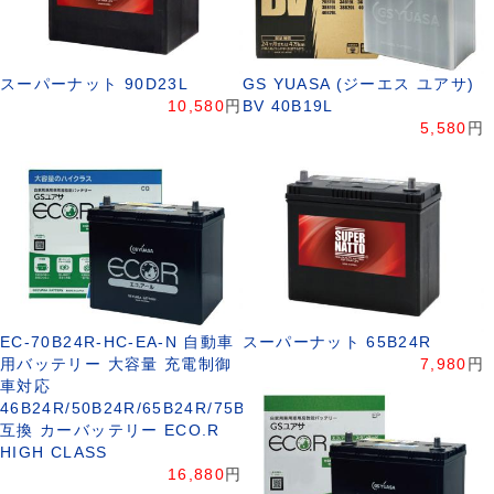
スーパーナット 90D23L
GS YUASA (ジーエス ユアサ)
10,580
円
BV 40B19L
5,580
円
EC-70B24R-HC-EA-N 自動車
スーパーナット 65B24R
用バッテリー 大容量 充電制御
7,980
円
車対応
46B24R/50B24R/65B24R/75B24R
互換 カーバッテリー ECO.R
HIGH CLASS
16,880
円