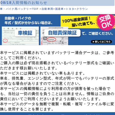
08/18
入荷情報のお知らせ
車・バイク用バッテリーTOP
>
自動車用
>
国産車
>
トヨタ
>
クラウン
本サービスに掲載されていますバッテリー適合データは、ご参考
としてご利用ください。
ご購入の際は必ず現在搭載されているバッテリー形式をご確認い
ただきます様お願いいたします。
本サービスには掲載されていない車もあります。
車名、排気量、エンジン型式、年式が同一でもバッテリーの形式
が異なる場合がありますのでご注意ください。
本サービスの掲載情報により利用者の方が損害を被った場合で
も、当社は一切の責任を負うことは出来ません。情報はご自身の
責任においてご利用くださいますようお願いいたします。
本サービスのデータを無断で複製・転載・複写・ファイル等に変
換し使用することを禁じます。