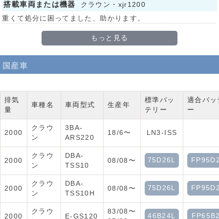
搭載車両または機器
クラウン・xjr1200
重くて処分に困ってました、助かります。
もっと見る
国産車
排気
標準バッ
適合バッ
車種名
車両型式
生産年
量
テリー
ー
クラウ
3BA-
2000
18/6〜
LN3-ISS
ン
ARS220
クラウ
DBA-
75D26L
FP95D
2000
08/08〜
ン
TSS10
クラウ
DBA-
75D26L
FP95D
2000
08/08〜
ン
TSS10H
クラウ
83/08〜
46B24L
FP65B
2000
E-GS120