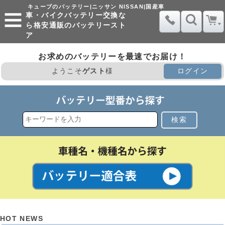
キューブのバッテリー|ニッサン NISSAN|国産車
車・バイクバッテリー交換な
ら格安通販のバッテリースト
ア
お求めのバッテリーを最速でお届け！
ようこそ
ゲスト
様
ログイン
検索
HOT NEWS