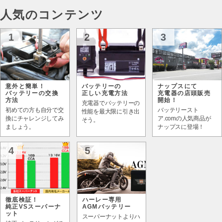
人気のコンテンツ
1
2
3
意外と簡単！
バッテリーの
ナップスにて
バッテリーの交換
正しい充電方法
充電器の店頭販売
方法
開始！
充電器でバッテリーの
初めての方も自分で交
バッテリースト
性能を最大限に引き出
換にチャレンジしてみ
ア.comの人気商品が
そう。
ましょう。
ナップスに登場！
4
5
徹底検証！
ハーレー専用
純正VSスーパーナ
AGMバッテリー
ット
スーパーナットよりハ