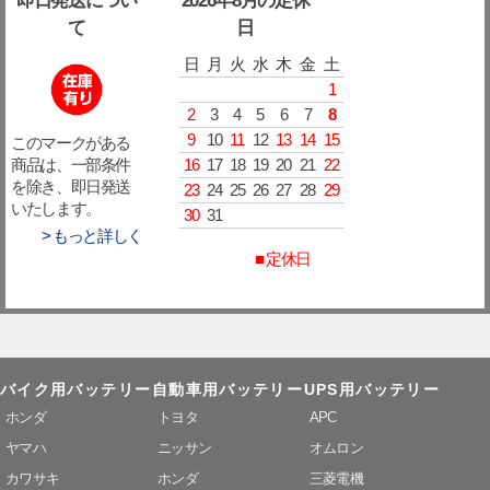
即日発送につい
2026年8月の定休
て
日
日
月
火
水
木
金
土
1
2
3
4
5
6
7
8
9
10
11
12
13
14
15
このマークがある
16
17
18
19
20
21
22
商品は、一部条件
を除き、即日発送
23
24
25
26
27
28
29
いたします。
30
31
> もっと詳しく
■ 定休日
バイク用バッテリー
自動車用バッテリー
UPS用バッテリー
ホンダ
トヨタ
APC
ヤマハ
ニッサン
オムロン
カワサキ
ホンダ
三菱電機