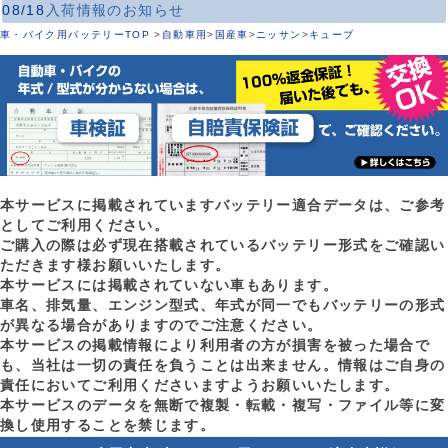
08/18
入荷情報のお知らせ
車・バイク用バッテリーTOP
>
自動車用
>
国産車
>
ニッサン
>
キューブ
本サービスに掲載されていますバッテリー適合データは、ご参考
としてご利用ください。
ご購入の際は必ず現在搭載されているバッテリー形式をご確認い
ただきます様お願いいたします。
本サービスには掲載されていない車もあります。
車名、排気量、エンジン型式、年式が同一でもバッテリーの形式
が異なる場合がありますのでご注意ください。
本サービスの掲載情報により利用者の方が損害を被った場合で
も、当社は一切の責任を負うことは出来ません。情報はご自身の
責任においてご利用くださいますようお願いいたします。
本サービスのデータを無断で複製・転載・複写・ファイル等に変
換し使用することを禁じます。