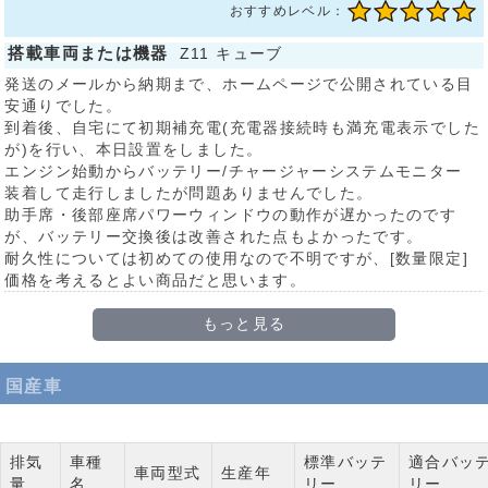
おすすめレベル：
搭載車両または機器
Z11 キューブ
発送のメールから納期まで、ホームページで公開されている目
安通りでした。
到着後、自宅にて初期補充電(充電器接続時も満充電表示でした
が)を行い、本日設置をしました。
エンジン始動からバッテリー/チャージャーシステムモニター
装着して走行しましたが問題ありませんでした。
助手席・後部座席パワーウィンドウの動作が遅かったのです
が、バッテリー交換後は改善された点もよかったです。
耐久性については初めての使用なので不明ですが、[数量限定]
価格を考えるとよい商品だと思います。
もっと見る
国産車
排気
車種
標準バッテ
適合バッ
車両型式
生産年
量
名
リー
リー