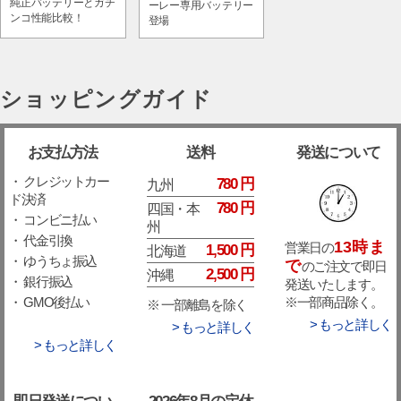
純正バッテリーとガチ
ーレー専用バッテリー
ンコ性能比較！
登場
ショッピングガイド
お支払方法
送料
発送について
・ クレジットカー
780 円
九州
ド決済
780 円
四国・本
・ コンビニ払い
州
・ 代金引換
13時ま
営業日の
1,500 円
北海道
・ ゆうちょ振込
で
のご注文で即日
2,500 円
沖縄
・ 銀行振込
発送いたします。
※一部商品除く。
・ GMO後払い
※ 一部離島を除く
> もっと詳しく
> もっと詳しく
> もっと詳しく