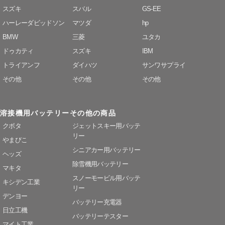
スズキ
スバル
GS-EE
ハーレーダビッドソン
マツダ
hp
BMW
三菱
ユタカ
ドゥカティ
スズキ
IBM
トライアンフ
ダイハツ
サンワサプライ
その他
その他
その他
溶接機用バッテリー
その他の商品
クボタ
ジェットスキー用バッテ
リー
やまびこ
シニアカー用バッテリー
ヘッズ
除雪機用バッテリー
マキタ
スノーモービル用バッテ
キシデン工業
リー
デンヨー
バッテリー充電器
日立工機
バッテリーテスター
マイト工業