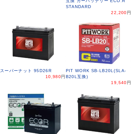
互換 カーバッテリー ECO.R
STANDARD
22,200
円
スーパーナット 95D26R
PIT WORK SB-LB20L(SLA-
10,980
円
B20L互換)
19,540
円