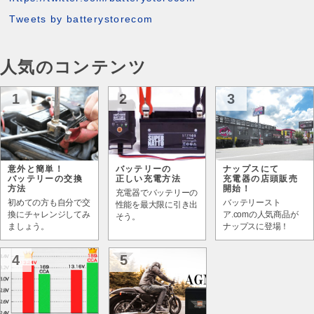
Tweets by batterystorecom
人気のコンテンツ
1
2
3
意外と簡単！
バッテリーの
ナップスにて
バッテリーの交換
正しい充電方法
充電器の店頭販売
方法
開始！
充電器でバッテリーの
初めての方も自分で交
バッテリースト
性能を最大限に引き出
換にチャレンジしてみ
ア.comの人気商品が
そう。
ましょう。
ナップスに登場！
4
5