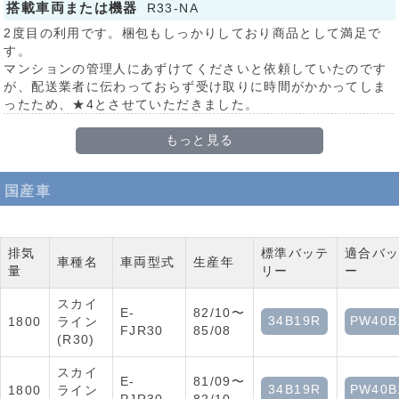
搭載車両または機器
R33-NA
2度目の利用です。梱包もしっかりしており商品として満足で
す。
マンションの管理人にあずけてくださいと依頼していたのです
が、配送業者に伝わっておらず受け取りに時間がかかってしま
ったため、★4とさせていただきました。
もっと見る
国産車
排気
標準バッテ
適合バ
車種名
車両型式
生産年
量
リー
ー
スカイ
E-
82/10〜
34B19R
PW40B
1800
ライン
FJR30
85/08
(R30)
スカイ
E-
81/09〜
34B19R
PW40B
1800
ライン