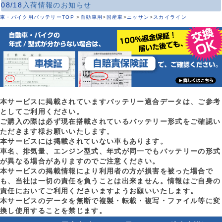
08/18
入荷情報のお知らせ
車・バイク用バッテリーTOP
>
自動車用
>
国産車
>
ニッサン
>
スカイライン
本サービスに掲載されていますバッテリー適合データは、ご参考
としてご利用ください。
ご購入の際は必ず現在搭載されているバッテリー形式をご確認い
ただきます様お願いいたします。
本サービスには掲載されていない車もあります。
車名、排気量、エンジン型式、年式が同一でもバッテリーの形式
が異なる場合がありますのでご注意ください。
本サービスの掲載情報により利用者の方が損害を被った場合で
も、当社は一切の責任を負うことは出来ません。情報はご自身の
責任においてご利用くださいますようお願いいたします。
本サービスのデータを無断で複製・転載・複写・ファイル等に変
換し使用することを禁じます。