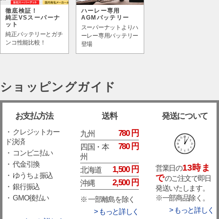
徹底検証！
ハーレー専用
純正VSスーパーナ
AGMバッテリー
ット
スーパーナットよりハ
純正バッテリーとガチ
ーレー専用バッテリー
ンコ性能比較！
登場
ショッピングガイド
お支払方法
送料
発送について
・ クレジットカー
780 円
九州
ド決済
780 円
四国・本
・ コンビニ払い
州
・ 代金引換
13時ま
営業日の
1,500 円
北海道
・ ゆうちょ振込
で
のご注文で即日
2,500 円
沖縄
・ 銀行振込
発送いたします。
※一部商品除く。
・ GMO後払い
※ 一部離島を除く
> もっと詳しく
> もっと詳しく