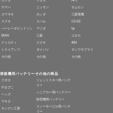
ホンダ
トヨタ
APC
ヤマハ
ニッサン
オムロン
カワサキ
ホンダ
三菱電機
スズキ
スバル
GS-EE
ハーレーダビッドソン
マツダ
hp
BMW
三菱
ユタカ
ドゥカティ
スズキ
IBM
トライアンフ
ダイハツ
サンワサプライ
その他
その他
その他
溶接機用バッテリー
その他の商品
クボタ
ジェットスキー用バッテ
リー
やまびこ
シニアカー用バッテリー
ヘッズ
除雪機用バッテリー
マキタ
スノーモービル用バッテ
キシデン工業
リー