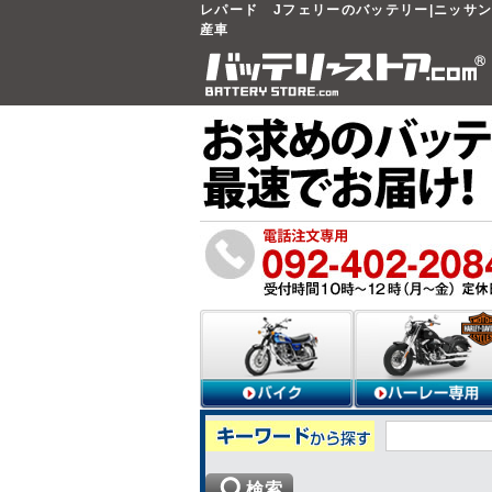
レパード Jフェリーのバッテリー|ニッサン N
産車
検索