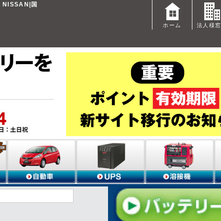
ISSAN|国
ホーム
法人様