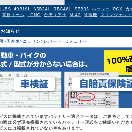
4L-BS
40B19L
65B24L
RBC48L
SEB35
ハーレー
PCX
カ
電動リール
LONG
台湾ユアサ
M-42
除雪機
マリンジェット
のお知らせ
用
>
国産車
>
ニッサン
>
レパード Jフェリー
ビスに掲載されていますバッテリー適合データは、ご参考として
の際は必ず現在搭載されているバッテリー形式をご確認いただき
ビスには掲載されていない車もあります。