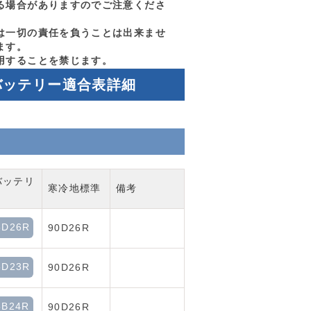
る場合がありますのでご注意くださ
は一切の責任を負うことは出来ませ
ます。
用することを禁じます。
バッテリー適合表詳細
バッテリ
寒冷地標準
備考
5D26R
90D26R
5D23R
90D26R
5B24R
90D26R