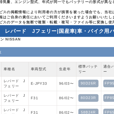
排気量、エンジン型式、年式が同一でもバッテリーの形式が異な
ビスの掲載情報により利用者の方が損害を被った場合でも、当社
報はご自身の責任においてご利用くださいますようお願いいたし
ビスのデータを無断で複製・転載・複写・ファイル等に変換し使
レパード Jフェリー|国産車|車・バイク用
ン NISSAN
車
標準バッテ
適合
車種名
車両型式
生産年
リー
ー
レパード J
90D26R
FP9
E-JPY33
96/03〜
フェリー
レパード J
80D23R
FP8
F31
86/02〜
フェリー
レパード J
58B24R
FP6
F31
86/02〜