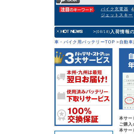
バイク充電器
ジェットスキー
入荷情報
>
(08/18)
車・バイク用バッテリーTOP
>
自動車
本サー
ご購入
本サー