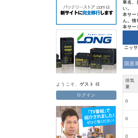
車名、
い。
本サー
ん。情
本サー
ニッサ
国産
排気
ようこそ、
ゲスト
様
量
ログイン
0
0
0