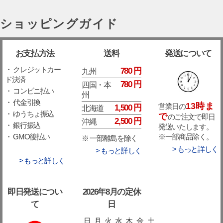
ショッピングガイド
お支払方法
送料
発送について
・ クレジットカー
780 円
九州
ド決済
780 円
四国・本
・ コンビニ払い
州
・ 代金引換
13時ま
営業日の
1,500 円
北海道
・ ゆうちょ振込
で
のご注文で即日
2,500 円
沖縄
・ 銀行振込
発送いたします。
※一部商品除く。
・ GMO後払い
※ 一部離島を除く
> もっと詳しく
> もっと詳しく
> もっと詳しく
即日発送につい
2026年8月の定休
て
日
日
月
火
水
木
金
土