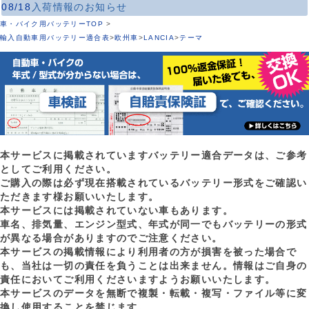
08/18
入荷情報のお知らせ
車・バイク用バッテリーTOP
>
輸入自動車用バッテリー適合表
>
欧州車
>
LANCIA
>
テーマ
本サービスに掲載されていますバッテリー適合データは、ご参考
としてご利用ください。
ご購入の際は必ず現在搭載されているバッテリー形式をご確認い
ただきます様お願いいたします。
本サービスには掲載されていない車もあります。
車名、排気量、エンジン型式、年式が同一でもバッテリーの形式
が異なる場合がありますのでご注意ください。
本サービスの掲載情報により利用者の方が損害を被った場合で
も、当社は一切の責任を負うことは出来ません。情報はご自身の
責任においてご利用くださいますようお願いいたします。
本サービスのデータを無断で複製・転載・複写・ファイル等に変
換し使用することを禁じます。