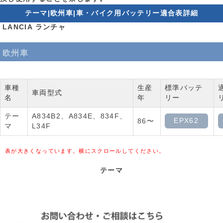
テーマ|欧州車|車・バイク用バッテリー適合表詳細
LANCIA ランチャ
欧州車
車種
生産
標準バッテ
車両型式
名
年
リー
テー
A834B2、A834E、834F、
EPX62
86〜
マ
L34F
表が大きくなっています。横にスクロールしてください。
テーマ