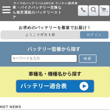
テーマのバッテリー|LANCIA ランチャ|欧州車
車・バイクバッテリー交換な
ら格安通販のバッテリースト
ア
お求めのバッテリーを最速でお届け！
ようこそ
ゲスト
様
ログイン
検索
HOT NEWS