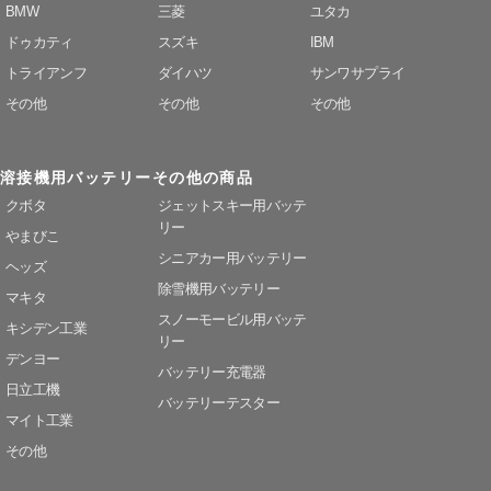
BMW
三菱
ユタカ
ドゥカティ
スズキ
IBM
トライアンフ
ダイハツ
サンワサプライ
その他
その他
その他
溶接機用バッテリー
その他の商品
クボタ
ジェットスキー用バッテ
リー
やまびこ
シニアカー用バッテリー
ヘッズ
除雪機用バッテリー
マキタ
スノーモービル用バッテ
キシデン工業
リー
デンヨー
バッテリー充電器
日立工機
バッテリーテスター
マイト工業
その他