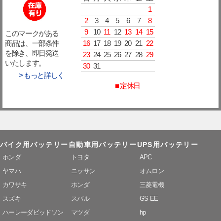
1
2
3
4
5
6
7
8
9
10
11
12
13
14
15
このマークがある
16
17
18
19
20
21
22
商品は、一部条件
を除き、即日発送
23
24
25
26
27
28
29
いたします。
30
31
> もっと詳しく
■ 定休日
バイク用バッテリー
自動車用バッテリー
UPS用バッテリー
ホンダ
トヨタ
APC
ヤマハ
ニッサン
オムロン
カワサキ
ホンダ
三菱電機
スズキ
スバル
GS-EE
ハーレーダビッドソン
マツダ
hp