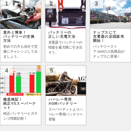
1
2
3
意外と簡単！
バッテリーの
ナップスにて
バッテリーの交換
正しい充電方法
充電器の店頭販売
方法
開始！
充電器でバッテリーの
初めての方も自分で交
バッテリースト
性能を最大限に引き出
換にチャレンジしてみ
ア.comの人気商品が
そう。
ましょう。
ナップスに登場！
4
5
徹底検証！
ハーレー専用
純正VSスーパーナ
AGMバッテリー
ット
スーパーナットよりハ
純正バッテリーとガチ
ーレー専用バッテリー
ンコ性能比較！
登場