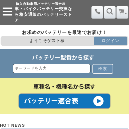
輸入自動車用バッテリー適合表
車・バイクバッテリー交換な
ら格安通販のバッテリースト
ア
お求めのバッテリーを最速でお届け！
ようこそ
ゲスト
様
ログイン
検索
HOT NEWS