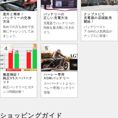
意外と簡単！
バッテリーの
ナップスにて
バッテリーの交換
正しい充電方法
充電器の店頭販売
方法
開始！
充電器でバッテリーの
初めての方も自分で交
バッテリースト
性能を最大限に引き出
換にチャレンジしてみ
ア.comの人気商品が
そう。
ましょう。
ナップスに登場！
4
5
徹底検証！
ハーレー専用
純正VSスーパーナ
AGMバッテリー
ット
スーパーナットよりハ
純正バッテリーとガチ
ーレー専用バッテリー
ンコ性能比較！
登場
ショッピングガイド