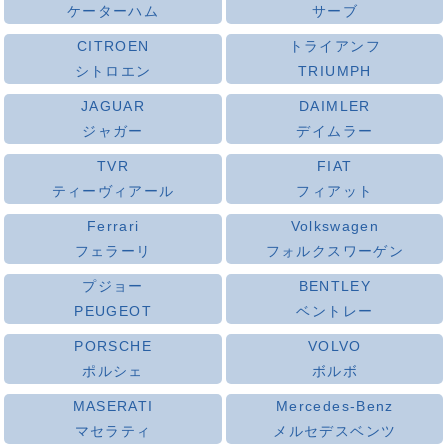
ケーターハム
サーブ
CITROEN
トライアンフ
シトロエン
TRIUMPH
JAGUAR
DAIMLER
ジャガー
デイムラー
TVR
FIAT
ティーヴィアール
フィアット
Ferrari
Volkswagen
フェラーリ
フォルクスワーゲン
プジョー
BENTLEY
PEUGEOT
ベントレー
PORSCHE
VOLVO
ポルシェ
ボルボ
MASERATI
Mercedes-Benz
マセラティ
メルセデスベンツ