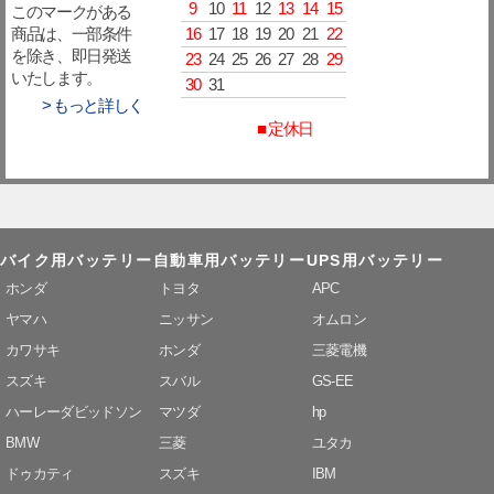
9
10
11
12
13
14
15
このマークがある
16
17
18
19
20
21
22
商品は、一部条件
を除き、即日発送
23
24
25
26
27
28
29
いたします。
30
31
> もっと詳しく
■ 定休日
バイク用バッテリー
自動車用バッテリー
UPS用バッテリー
ホンダ
トヨタ
APC
ヤマハ
ニッサン
オムロン
カワサキ
ホンダ
三菱電機
スズキ
スバル
GS-EE
ハーレーダビッドソン
マツダ
hp
BMW
三菱
ユタカ
ドゥカティ
スズキ
IBM