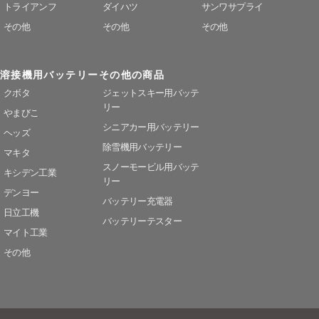
トライアンフ
ダイハツ
サンワサプライ
その他
その他
その他
溶接機用バッテリー
その他の商品
クボタ
ジェットスキー用バッテ
リー
やまびこ
シニアカー用バッテリー
ヘッズ
除雪機用バッテリー
マキタ
スノーモービル用バッテ
キシデン工業
リー
デンヨー
バッテリー充電器
日立工機
バッテリーテスター
マイト工業
その他