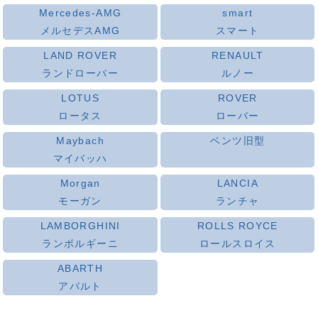
Mercedes-AMG
smart
メルセデスAMG
スマート
LAND ROVER
RENAULT
ランドローバー
ルノー
LOTUS
ROVER
ロータス
ローバー
Maybach
ベンツ旧型
マイバッハ
Morgan
LANCIA
モーガン
ランチャ
LAMBORGHINI
ROLLS ROYCE
ランボルギーニ
ロールスロイス
ABARTH
アバルト