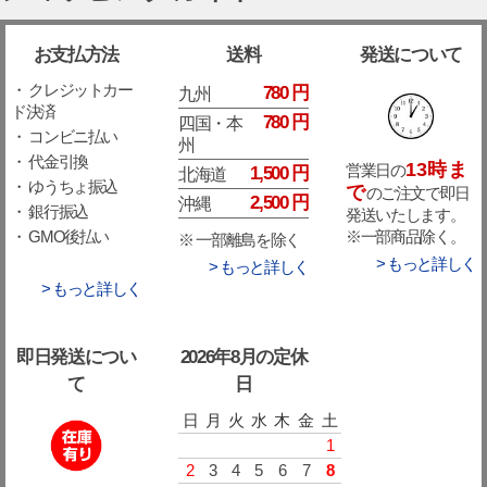
お支払方法
送料
発送について
・ クレジットカー
780 円
九州
ド決済
780 円
四国・本
・ コンビニ払い
州
・ 代金引換
13時ま
営業日の
1,500 円
北海道
・ ゆうちょ振込
で
のご注文で即日
2,500 円
沖縄
・ 銀行振込
発送いたします。
※一部商品除く。
・ GMO後払い
※ 一部離島を除く
> もっと詳しく
> もっと詳しく
> もっと詳しく
即日発送につい
2026年8月の定休
て
日
日
月
火
水
木
金
土
1
2
3
4
5
6
7
8