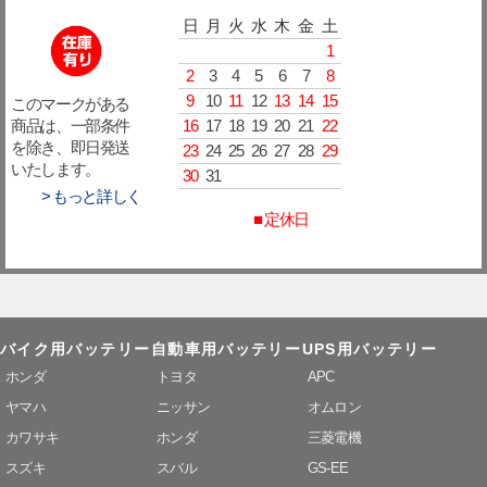
日
月
火
水
木
金
土
1
2
3
4
5
6
7
8
9
10
11
12
13
14
15
このマークがある
16
17
18
19
20
21
22
商品は、一部条件
を除き、即日発送
23
24
25
26
27
28
29
いたします。
30
31
> もっと詳しく
■ 定休日
バイク用バッテリー
自動車用バッテリー
UPS用バッテリー
ホンダ
トヨタ
APC
ヤマハ
ニッサン
オムロン
カワサキ
ホンダ
三菱電機
スズキ
スバル
GS-EE