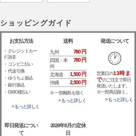
ショッピングガイド
お支払方法
送料
発送について
・ クレジットカー
780 円
九州
ド決済
780 円
四国・本
・ コンビニ払い
州
・ 代金引換
13時ま
営業日の
1,500 円
北海道
・ ゆうちょ振込
で
のご注文で即日
2,500 円
沖縄
・ 銀行振込
発送いたします。
※一部商品除く。
・ GMO後払い
※ 一部離島を除く
> もっと詳しく
> もっと詳しく
> もっと詳しく
即日発送につい
2026年8月の定休
て
日