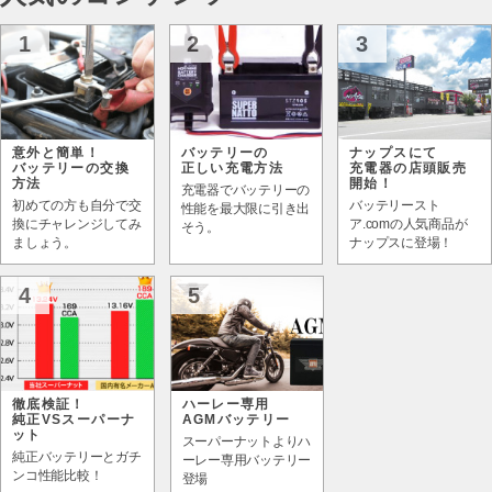
1
2
3
意外と簡単！
バッテリーの
ナップスにて
バッテリーの交換
正しい充電方法
充電器の店頭販売
方法
開始！
充電器でバッテリーの
初めての方も自分で交
バッテリースト
性能を最大限に引き出
換にチャレンジしてみ
ア.comの人気商品が
そう。
ましょう。
ナップスに登場！
4
5
徹底検証！
ハーレー専用
純正VSスーパーナ
AGMバッテリー
ット
スーパーナットよりハ
純正バッテリーとガチ
ーレー専用バッテリー
ンコ性能比較！
登場