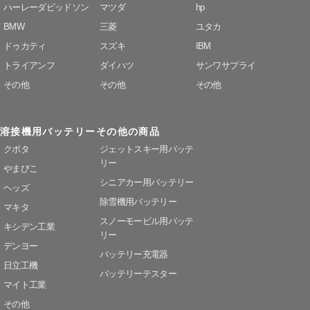
ハーレーダビッドソン
マツダ
hp
BMW
三菱
ユタカ
ドゥカティ
スズキ
IBM
トライアンフ
ダイハツ
サンワサプライ
その他
その他
その他
溶接機用バッテリー
その他の商品
クボタ
ジェットスキー用バッテ
リー
やまびこ
シニアカー用バッテリー
ヘッズ
除雪機用バッテリー
マキタ
スノーモービル用バッテ
キシデン工業
リー
デンヨー
バッテリー充電器
日立工機
バッテリーテスター
マイト工業
その他