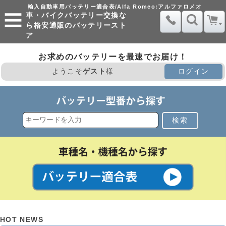
輸入自動車用バッテリー適合表/Alfa Romeo:アルファロメオ
車・バイクバッテリー交換な
ら格安通販のバッテリースト
ア
お求めのバッテリーを最速でお届け！
ようこそ
ゲスト
様
ログイン
検索
HOT NEWS