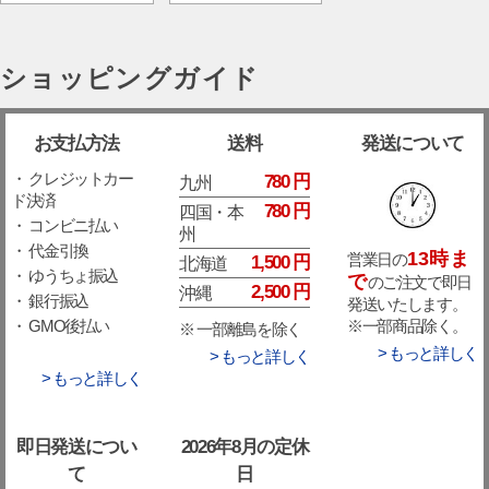
ショッピングガイド
お支払方法
送料
発送について
・ クレジットカー
780 円
九州
ド決済
780 円
四国・本
・ コンビニ払い
州
・ 代金引換
13時ま
営業日の
1,500 円
北海道
・ ゆうちょ振込
で
のご注文で即日
2,500 円
沖縄
・ 銀行振込
発送いたします。
※一部商品除く。
・ GMO後払い
※ 一部離島を除く
> もっと詳しく
> もっと詳しく
> もっと詳しく
即日発送につい
2026年8月の定休
て
日