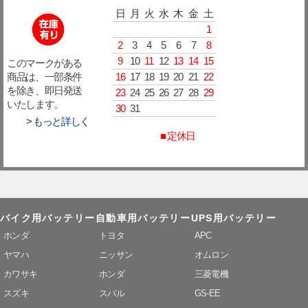
日
月
火
水
木
金
土
1
2
3
4
5
6
7
8
9
10
11
12
13
14
15
このマークがある
16
17
18
19
20
21
22
商品は、一部条件
を除き、即日発送
23
24
25
26
27
28
29
いたします。
30
31
> もっと詳しく
■ 定休日
バイク用バッテリー
自動車用バッテリー
UPS用バッテリー
ホンダ
トヨタ
APC
ヤマハ
ニッサン
オムロン
カワサキ
ホンダ
三菱電機
スズキ
スバル
GS-EE