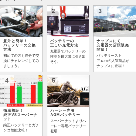
1
2
3
意外と簡単！
バッテリーの
ナップスにて
バッテリーの交換
正しい充電方法
充電器の店頭販売
方法
開始！
充電器でバッテリーの
初めての方も自分で交
バッテリースト
性能を最大限に引き出
換にチャレンジしてみ
ア.comの人気商品が
そう。
ましょう。
ナップスに登場！
4
5
徹底検証！
ハーレー専用
純正VSスーパーナ
AGMバッテリー
ット
スーパーナットよりハ
純正バッテリーとガチ
ーレー専用バッテリー
ンコ性能比較！
登場