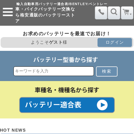
輸入自動車用バッテリー適合表/BENTLEY:ベントレー
車・バイクバッテリー交換な
ら格安通販のバッテリースト
ア
お求めのバッテリーを最速でお届け！
ようこそ
ゲスト
様
ログイン
検索
HOT NEWS