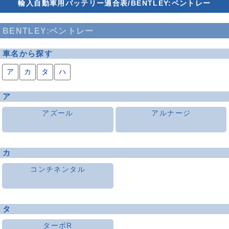
輸入自動車用バッテリー適合表/BENTLEY:ベントレー
BENTLEY:ベントレー
車名から探す
ア
カ
タ
ハ
ア
アズール
アルナージ
カ
コンチネンタル
タ
ターボR