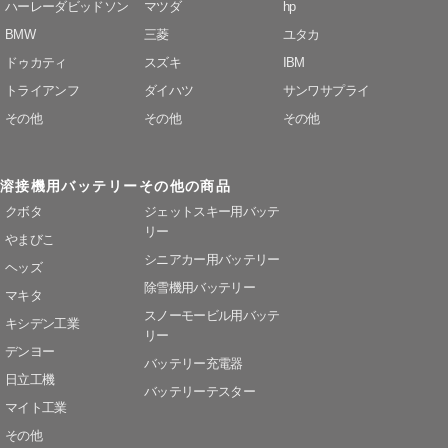
ハーレーダビッドソン
マツダ
hp
BMW
三菱
ユタカ
ドゥカティ
スズキ
IBM
トライアンフ
ダイハツ
サンワサプライ
その他
その他
その他
溶接機用バッテリー
その他の商品
クボタ
ジェットスキー用バッテ
リー
やまびこ
シニアカー用バッテリー
ヘッズ
除雪機用バッテリー
マキタ
スノーモービル用バッテ
キシデン工業
リー
デンヨー
バッテリー充電器
日立工機
バッテリーテスター
マイト工業
その他