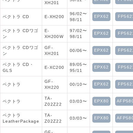
XH201
96/02〜
EPX62
FP562
ベクトラ CD
E-XH200
98/11
ベクトラ CDワゴ
E-
97/02〜
EPX62
FP562
ン
XH200W
98/11
ベクトラ CDワゴ
GF-
EPX62
FP562
00/06〜
ン
XH201
ベクトラ CD・
89/05〜
EPX62
FP562
E-XC200
GLS
95/11
GF-
EPX62
FP562
ベクトラ
00/10〜
XH220
TA-
EPX80
AFP58
ベクトラ
03/03〜
Z02Z22
ベクトラ
TA-
EPX80
AFP58
03/03〜
LeatherPackage
Z02Z22
GF-