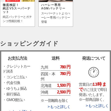
徹底検証！
ハーレー専用
純正VSスーパーナ
AGMバッテリー
ット
スーパーナットよりハ
純正バッテリーとガチ
ーレー専用バッテリー
ンコ性能比較！
登場
ショッピングガイド
お支払方法
送料
発送について
・ クレジットカー
780 円
九州
ド決済
780 円
四国・本
・ コンビニ払い
州
・ 代金引換
13時ま
営業日の
1,500 円
北海道
・ ゆうちょ振込
で
のご注文で即日
2,500 円
沖縄
・ 銀行振込
発送いたします。
※一部商品除く。
・ GMO後払い
※ 一部離島を除く
> もっと詳しく
> もっと詳しく