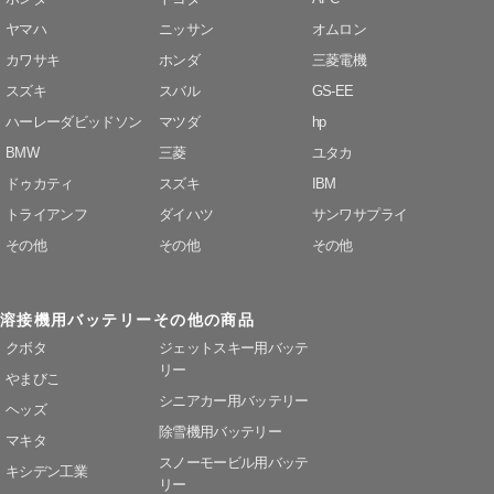
ヤマハ
ニッサン
オムロン
カワサキ
ホンダ
三菱電機
スズキ
スバル
GS-EE
ハーレーダビッドソン
マツダ
hp
BMW
三菱
ユタカ
ドゥカティ
スズキ
IBM
トライアンフ
ダイハツ
サンワサプライ
その他
その他
その他
溶接機用バッテリー
その他の商品
クボタ
ジェットスキー用バッテ
リー
やまびこ
シニアカー用バッテリー
ヘッズ
除雪機用バッテリー
マキタ
スノーモービル用バッテ
キシデン工業
リー