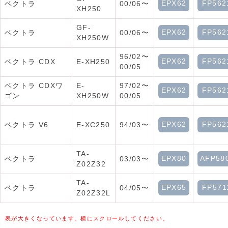
EPX62
FP562
ベクトラ
00/06〜
XH250
GF-
EPX62
FP562
ベクトラ
00/06〜
XH250W
96/02〜
EPX62
FP562
ベクトラ CDX
E-XH250
00/05
ベクトラ CDXワ
E-
97/02〜
EPX62
FP562
ゴン
XH250W
00/05
EPX62
FP562
ベクトラ V6
E-XC250
94/03〜
TA-
EPX80
AFP58
ベクトラ
03/03〜
Z02Z32
TA-
EPX65
FP571
ベクトラ
04/05〜
Z02Z32L
表が大きくなっています。横にスクロールしてください。