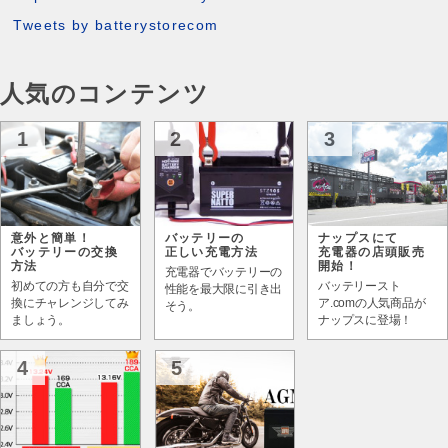
Tweets by batterystorecom
人気のコンテンツ
1
2
3
意外と簡単！
バッテリーの
ナップスにて
バッテリーの交換
正しい充電方法
充電器の店頭販売
方法
開始！
充電器でバッテリーの
初めての方も自分で交
バッテリースト
性能を最大限に引き出
換にチャレンジしてみ
ア.comの人気商品が
そう。
ましょう。
ナップスに登場！
4
5