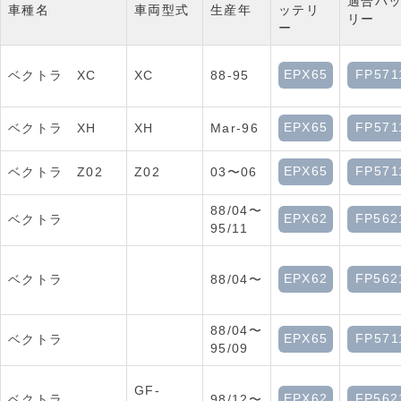
適合バ
車種名
車両型式
生産年
ッテリ
リー
ー
EPX65
FP571
ベクトラ XC
XC
88-95
EPX65
FP571
ベクトラ XH
XH
Mar-96
EPX65
FP571
ベクトラ Z02
Z02
03〜06
88/04〜
EPX62
FP562
ベクトラ
95/11
EPX62
FP562
ベクトラ
88/04〜
88/04〜
EPX65
FP571
ベクトラ
95/09
GF-
EPX62
FP562
ベクトラ
98/12〜