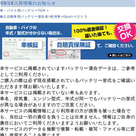
08/18
入荷情報のお知らせ
車・バイク用バッテリーTOP
>
輸入自動車用バッテリー適合表
>
欧州車
>
Opel
>
ベクトラ
本サービスに掲載されていますバッテリー適合データは、ご参考
としてご利用ください。
ご購入の際は必ず現在搭載されているバッテリー形式をご確認い
ただきます様お願いいたします。
本サービスには掲載されていない車もあります。
車名、排気量、エンジン型式、年式が同一でもバッテリーの形式
が異なる場合がありますのでご注意ください。
本サービスの掲載情報により利用者の方が損害を被った場合で
も、当社は一切の責任を負うことは出来ません。情報はご自身の
責任においてご利用くださいますようお願いいたします。
本サービスのデータを無断で複製・転載・複写・ファイル等に変
換し使用することを禁じます。