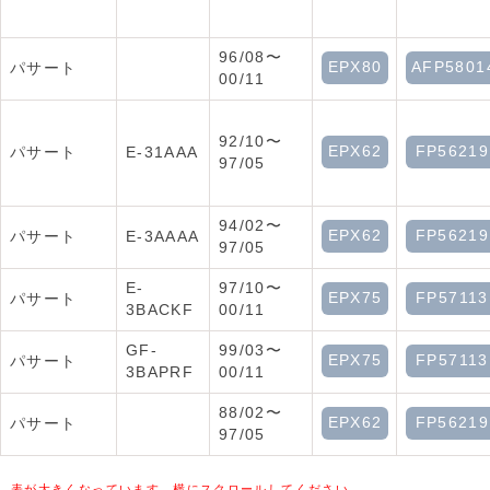
96/08〜
EPX80
AFP5801
パサート
00/11
92/10〜
EPX62
FP56219
パサート
E-31AAA
97/05
94/02〜
EPX62
FP56219
パサート
E-3AAAA
97/05
E-
97/10〜
EPX75
FP57113
パサート
3BACKF
00/11
GF-
99/03〜
EPX75
FP57113
パサート
3BAPRF
00/11
88/02〜
EPX62
FP56219
パサート
97/05
表が大きくなっています。横にスクロールしてください。