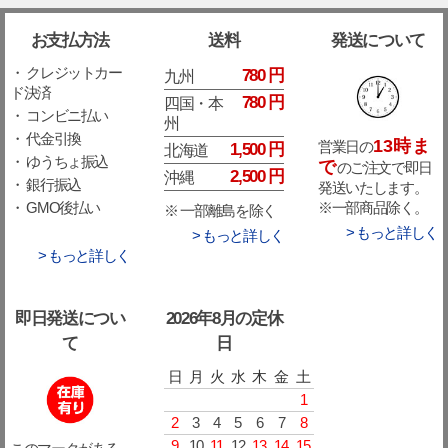
お支払方法
送料
発送について
・ クレジットカー
780 円
九州
ド決済
780 円
四国・本
・ コンビニ払い
州
・ 代金引換
13時ま
営業日の
1,500 円
北海道
・ ゆうちょ振込
で
のご注文で即日
2,500 円
沖縄
・ 銀行振込
発送いたします。
※一部商品除く。
・ GMO後払い
※ 一部離島を除く
> もっと詳しく
> もっと詳しく
> もっと詳しく
即日発送につい
2026年8月の定休
て
日
日
月
火
水
木
金
土
1
2
3
4
5
6
7
8
9
10
11
12
13
14
15