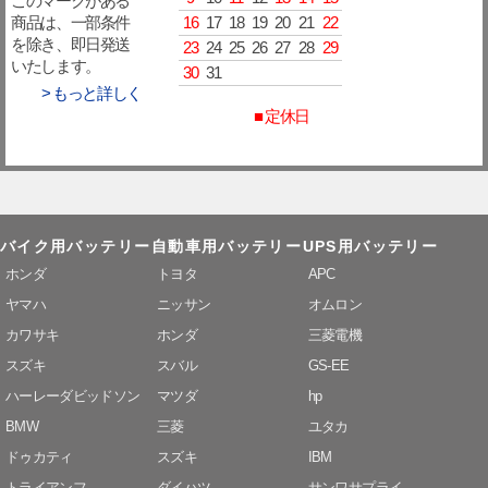
このマークがある
16
17
18
19
20
21
22
商品は、一部条件
を除き、即日発送
23
24
25
26
27
28
29
いたします。
30
31
> もっと詳しく
■ 定休日
バイク用バッテリー
自動車用バッテリー
UPS用バッテリー
ホンダ
トヨタ
APC
ヤマハ
ニッサン
オムロン
カワサキ
ホンダ
三菱電機
スズキ
スバル
GS-EE
ハーレーダビッドソン
マツダ
hp
BMW
三菱
ユタカ
ドゥカティ
スズキ
IBM
トライアンフ
ダイハツ
サンワサプライ