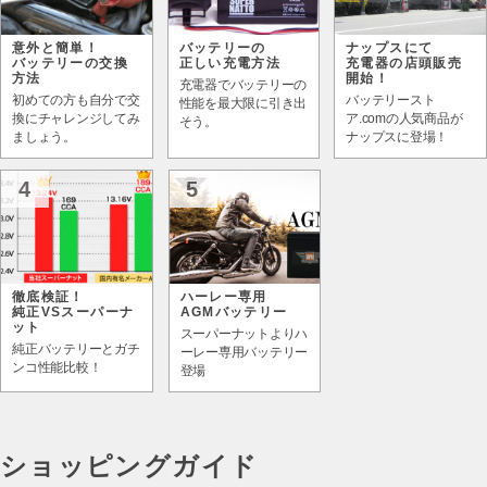
意外と簡単！
バッテリーの
ナップスにて
バッテリーの交換
正しい充電方法
充電器の店頭販売
方法
開始！
充電器でバッテリーの
初めての方も自分で交
バッテリースト
性能を最大限に引き出
換にチャレンジしてみ
ア.comの人気商品が
そう。
ましょう。
ナップスに登場！
4
5
徹底検証！
ハーレー専用
純正VSスーパーナ
AGMバッテリー
ット
スーパーナットよりハ
純正バッテリーとガチ
ーレー専用バッテリー
ンコ性能比較！
登場
ショッピングガイド