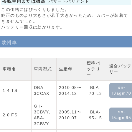
搭載車両または機器
パサートバリアント
この価格にはびっくりしました。
純正のものより大きさが若干大きかったため、カバーが装着で
きませんでした。
バッテリー回収は助かります。
欧州車
標準バ
適合バッテ
車種名
車両型式
生産年
ッテリ
リー
ー
sn-
DBA-
2010.08〜
BLA-
1.4 TSI
l3agm70
3CCAX
2014.12
70-L3
GH-
sn-
3CBVY,
2005.11〜
BLA-
2.0 FSI
l5agm95
ABA-
2010.07
95-L5
3CBVY