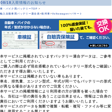
08/18
入荷情報のお知らせ
車・バイク用バッテリーTOP
>
輸入自動車用バッテリー適合表
>
欧州車
>
Volkswagen
>
パサート
本サービスに掲載されていますバッテリー適合データは、ご参考
としてご利用ください。
ご購入の際は必ず現在搭載されているバッテリー形式をご確認い
ただきます様お願いいたします。
本サービスには掲載されていない車もあります。
車名、排気量、エンジン型式、年式が同一でもバッテリーの形式
が異なる場合がありますのでご注意ください。
本サービスの掲載情報により利用者の方が損害を被った場合で
も、当社は一切の責任を負うことは出来ません。情報はご自身の
責任においてご利用くださいますようお願いいたします。
本サービスのデータを無断で複製・転載・複写・ファイル等に変
換し使用することを禁じます。