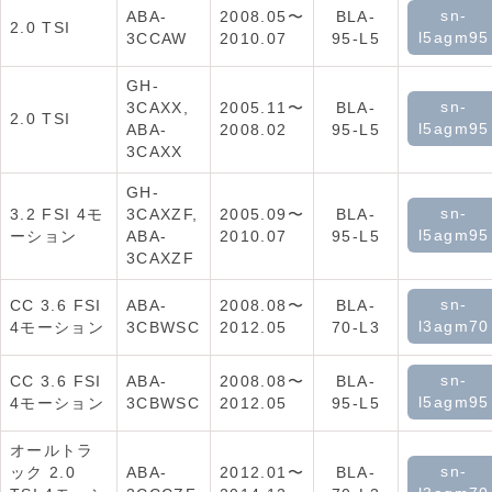
sn-
ABA-
2008.05〜
BLA-
2.0 TSI
l5agm95
3CCAW
2010.07
95-L5
GH-
sn-
3CAXX,
2005.11〜
BLA-
2.0 TSI
l5agm95
ABA-
2008.02
95-L5
3CAXX
GH-
sn-
3.2 FSI 4モ
3CAXZF,
2005.09〜
BLA-
l5agm95
ーション
ABA-
2010.07
95-L5
3CAXZF
sn-
CC 3.6 FSI
ABA-
2008.08〜
BLA-
l3agm70
4モーション
3CBWSC
2012.05
70-L3
sn-
CC 3.6 FSI
ABA-
2008.08〜
BLA-
l5agm95
4モーション
3CBWSC
2012.05
95-L5
オールトラ
sn-
ック 2.0
ABA-
2012.01〜
BLA-