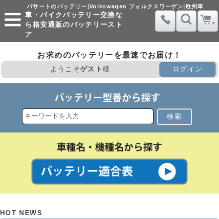
パサートのバッテリー|Volkswagen フォルクスワーゲン|欧州車
車・バイクバッテリー交換な
ら格安通販のバッテリースト
ア
お求めのバッテリーを最速でお届け！
ようこそ
ゲスト
様
ログイン
検索
HOT NEWS