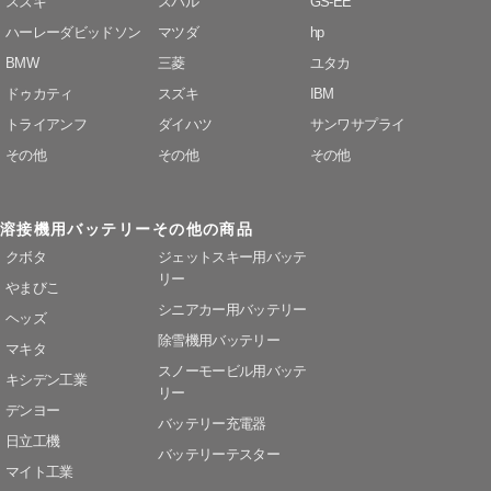
スズキ
スバル
GS-EE
ハーレーダビッドソン
マツダ
hp
BMW
三菱
ユタカ
ドゥカティ
スズキ
IBM
トライアンフ
ダイハツ
サンワサプライ
その他
その他
その他
溶接機用バッテリー
その他の商品
クボタ
ジェットスキー用バッテ
リー
やまびこ
シニアカー用バッテリー
ヘッズ
除雪機用バッテリー
マキタ
スノーモービル用バッテ
キシデン工業
リー
デンヨー
バッテリー充電器
日立工機
バッテリーテスター
マイト工業