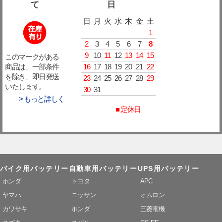
て
日
日
月
火
水
木
金
土
1
2
3
4
5
6
7
8
9
10
11
12
13
14
15
このマークがある
16
17
18
19
20
21
22
商品は、一部条件
を除き、即日発送
23
24
25
26
27
28
29
いたします。
30
31
> もっと詳しく
■ 定休日
バイク用バッテリー
自動車用バッテリー
UPS用バッテリー
ホンダ
トヨタ
APC
ヤマハ
ニッサン
オムロン
カワサキ
ホンダ
三菱電機