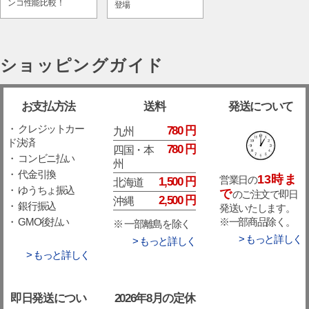
ンコ性能比較！
登場
ショッピングガイド
お支払方法
送料
発送について
・ クレジットカー
780 円
九州
ド決済
780 円
四国・本
・ コンビニ払い
州
・ 代金引換
13時ま
営業日の
1,500 円
北海道
・ ゆうちょ振込
で
のご注文で即日
2,500 円
沖縄
・ 銀行振込
発送いたします。
※一部商品除く。
・ GMO後払い
※ 一部離島を除く
> もっと詳しく
> もっと詳しく
> もっと詳しく
即日発送につい
2026年8月の定休