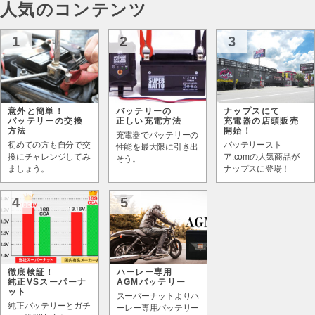
人気のコンテンツ
1
2
3
意外と簡単！
バッテリーの
ナップスにて
バッテリーの交換
正しい充電方法
充電器の店頭販売
方法
開始！
充電器でバッテリーの
初めての方も自分で交
バッテリースト
性能を最大限に引き出
換にチャレンジしてみ
ア.comの人気商品が
そう。
ましょう。
ナップスに登場！
4
5
徹底検証！
ハーレー専用
純正VSスーパーナ
AGMバッテリー
ット
スーパーナットよりハ
純正バッテリーとガチ
ーレー専用バッテリー