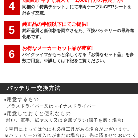
今すぐ購入で「1,000円分の特典」が!
期間限定!
4
同梱の「特典チケット」にて車両ケーブルGET!シートを
外さず充電。
純正品の半額以下にてご提供!
5
純正品質と低価格を両立させた、互換バッテリーの最終進
化形です。
お得なメーカーセット品が豊富!
6
バイクライフがもっと楽しくなる「お得なセット品」を多
数ご用意。※詳しくは下記をご覧ください。
バッテリー交換方法
用意するもの
●
プラスドライバー又はマイナスドライバー
用意しておくと便利なもの
●
雑巾、軍手、紙ヤスリ又は金属ブラシ(端子を磨く場合)
※車両によっては他にも必須工具がある場合がございます。
※バッテリーの液入れがまだの場合は、先に済ませておいてく