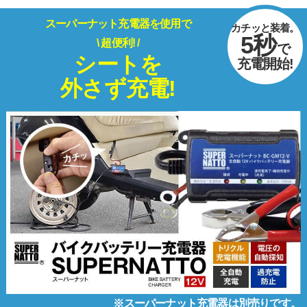
スーパーナット充電器を使用で
カチッと装着。
5秒
\ 超便利! /
で
シートを
充電開始!
外さず充電!
※スーパーナット充電器は別売りです。