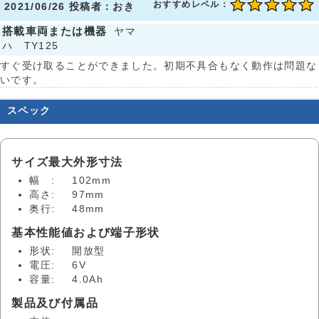
おすすめレベル：
2021/06/26 投稿者：おき
搭載車両または機器
ヤマ
ハ TY125
すぐ受け取ることができました。初期不具合もなく動作は問題な
いです。
スペック
サイズ最大外形寸法
幅 :
102mm
高さ:
97mm
奥行:
48mm
基本性能値および端子形状
形状:
開放型
電圧:
6V
容量:
4.0Ah
製品及び付属品