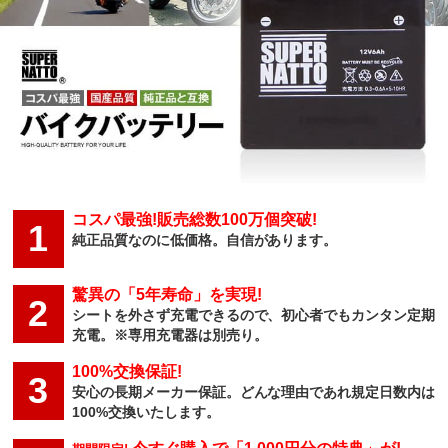
コスパ最強!販売総数100万個突破!
1
純正品質なのに低価格。自信があります。
驚異の「5年寿命」を実現!
2
シートを外さず充電できるので、初心者でもカンタン定期
充電。※専用充電器は別売り。
100%交換保証!
3
安心の長期メーカー保証。どんな理由であれ規定日数内は
100%交換いたします。