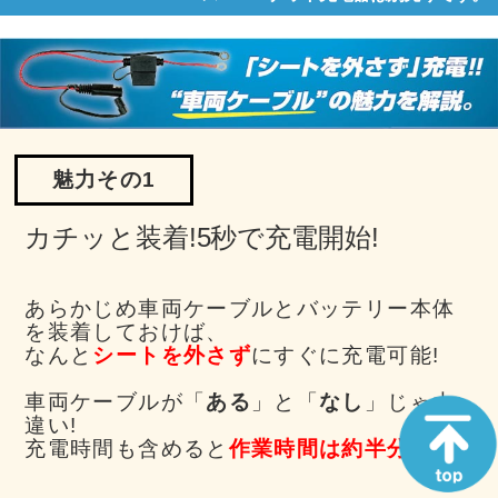
魅力その1
カチッと装着!5秒で充電開始!
あらかじめ車両ケーブルとバッテリー本体
を装着しておけば、
なんと
シートを外さず
にすぐに充電可能!
車両ケーブルが「
ある
」と「
なし
」じゃ大
違い!
充電時間も含めると
作業時間は約半分に!