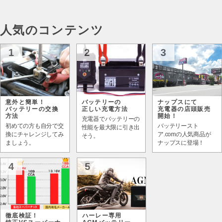
人気のコンテンツ
1
2
3
意外と簡単！
バッテリーの
ナップスにて
バッテリーの交換
正しい充電方法
充電器の店頭販売
方法
開始！
充電器でバッテリーの
初めての方も自分で交
バッテリースト
性能を最大限に引き出
換にチャレンジしてみ
ア.comの人気商品が
そう。
ましょう。
ナップスに登場！
4
5
徹底検証！
ハーレー専用