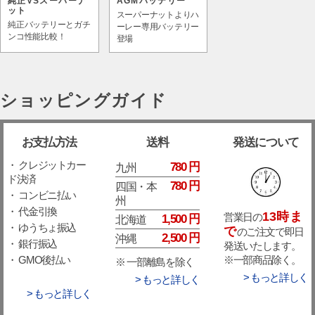
純正VSスーパーナ
AGMバッテリー
ット
スーパーナットよりハ
純正バッテリーとガチ
ーレー専用バッテリー
ンコ性能比較！
登場
ショッピングガイド
お支払方法
送料
発送について
・ クレジットカー
780 円
九州
ド決済
780 円
四国・本
・ コンビニ払い
州
・ 代金引換
13時ま
営業日の
1,500 円
北海道
・ ゆうちょ振込
で
のご注文で即日
2,500 円
沖縄
・ 銀行振込
発送いたします。
※一部商品除く。
・ GMO後払い
※ 一部離島を除く
> もっと詳しく
> もっと詳しく
> もっと詳しく