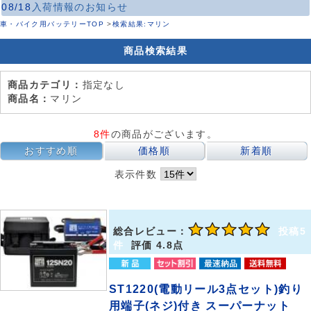
08/18
入荷情報のお知らせ
車・バイク用バッテリーTOP
>
検索結果:マリン
商品検索結果
商品カテゴリ：
指定なし
商品名：
マリン
8件
の商品がございます。
おすすめ順
価格順
新着順
表示件数
総合レビュー：
投稿5
件
評価 4.8点
ST1220(電動リール3点セット)釣り
用端子(ネジ)付き スーパーナット