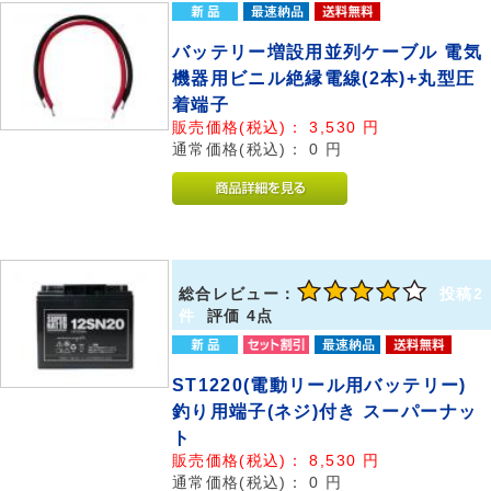
バッテリー増設用並列ケーブル 電気
機器用ビニル絶縁電線(2本)+丸型圧
着端子
販売価格(税込)：
3,530
円
通常価格(税込)：
0
円
総合レビュー：
投稿2
件
評価 4点
ST1220(電動リール用バッテリー)
釣り用端子(ネジ)付き スーパーナッ
ト
販売価格(税込)：
8,530
円
通常価格(税込)：
0
円