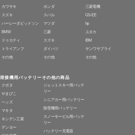
カワサキ
ホンダ
三菱電機
スズキ
スバル
GS-EE
ハーレーダビッドソン
マツダ
hp
BMW
三菱
ユタカ
ドゥカティ
スズキ
IBM
トライアンフ
ダイハツ
サンワサプライ
その他
その他
その他
溶接機用バッテリー
その他の商品
クボタ
ジェットスキー用バッテ
リー
やまびこ
シニアカー用バッテリー
ヘッズ
除雪機用バッテリー
マキタ
スノーモービル用バッテ
キシデン工業
リー
デンヨー
バッテリー充電器