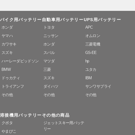
バイク用バッテリー
自動車用バッテリー
UPS用バッテリー
ホンダ
トヨタ
APC
ヤマハ
ニッサン
オムロン
カワサキ
ホンダ
三菱電機
スズキ
スバル
GS-EE
ハーレーダビッドソン
マツダ
hp
BMW
三菱
ユタカ
ドゥカティ
スズキ
IBM
トライアンフ
ダイハツ
サンワサプライ
その他
その他
その他
溶接機用バッテリー
その他の商品
クボタ
ジェットスキー用バッテ
リー
やまびこ