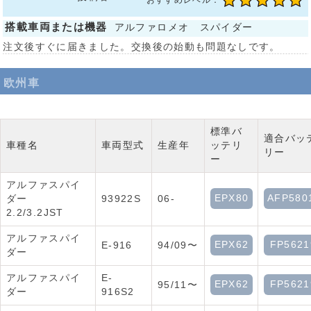
搭載車両または機器
アルファロメオ スパイダー
注文後すぐに届きました。交換後の始動も問題なしです。
欧州車
標準バ
適合バッ
車種名
車両型式
生産年
ッテリ
リー
ー
アルファスパイ
EPX80
AFP580
ダー
93922S
06-
2.2/3.2JST
アルファスパイ
EPX62
FP5621
E-916
94/09〜
ダー
アルファスパイ
E-
EPX62
FP5621
95/11〜
ダー
916S2