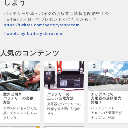
しよう
バッテリーや車・バイクのお役立ち情報を配信中！今、
Twitterフォローでプレゼントが当たるかも！？
https://twitter.com/batterystorecom
Tweets by batterystorecom
人気のコンテンツ
1
2
3
意外と簡単！
バッテリーの
ナップスにて
バッテリーの交換
正しい充電方法
充電器の店頭販売
方法
開始！
充電器でバッテリーの
初めての方も自分で交
バッテリースト
性能を最大限に引き出
換にチャレンジしてみ
ア.comの人気商品が
そう。
ましょう。
ナップスに登場！