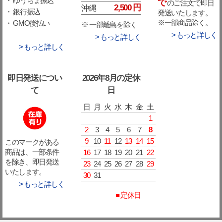
・ ゆうちょ振込
で
のご注文で即日
2,500 円
沖縄
・ 銀行振込
発送いたします。
※一部商品除く。
・ GMO後払い
※ 一部離島を除く
> もっと詳しく
> もっと詳しく
> もっと詳しく
即日発送につい
2026年8月の定休
て
日
日
月
火
水
木
金
土
1
2
3
4
5
6
7
8
9
10
11
12
13
14
15
このマークがある
16
17
18
19
20
21
22
商品は、一部条件
を除き、即日発送
23
24
25
26
27
28
29
いたします。
30
31
> もっと詳しく
■ 定休日