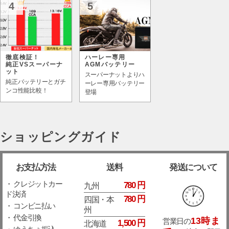
4
5
徹底検証！
ハーレー専用
純正VSスーパーナ
AGMバッテリー
ット
スーパーナットよりハ
純正バッテリーとガチ
ーレー専用バッテリー
ンコ性能比較！
登場
ショッピングガイド
お支払方法
送料
発送について
・ クレジットカー
780 円
九州
ド決済
780 円
四国・本
・ コンビニ払い
州
・ 代金引換
13時ま
営業日の
1,500 円
北海道