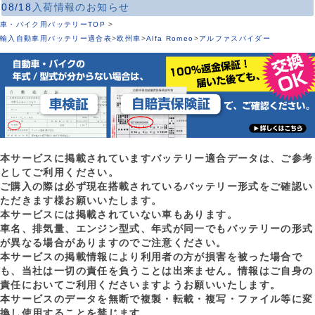
08/18
入荷情報のお知らせ
車・バイク用バッテリーTOP
>
輸入自動車用バッテリー適合表
>
欧州車
>
Alfa Romeo
>
アルファスパイダー
本サービスに掲載されていますバッテリー適合データは、ご参考
としてご利用ください。
ご購入の際は必ず現在搭載されているバッテリー形式をご確認い
ただきます様お願いいたします。
本サービスには掲載されていない車もあります。
車名、排気量、エンジン型式、年式が同一でもバッテリーの形式
が異なる場合がありますのでご注意ください。
本サービスの掲載情報により利用者の方が損害を被った場合で
も、当社は一切の責任を負うことは出来ません。情報はご自身の
責任においてご利用くださいますようお願いいたします。
本サービスのデータを無断で複製・転載・複写・ファイル等に変
換し使用することを禁じます。