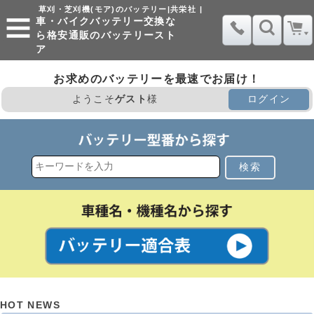
草刈・芝刈機(モア)のバッテリー|共栄社 |
車・バイクバッテリー交換な
ら格安通販のバッテリースト
ア
お求めのバッテリーを最速でお届け！
ようこそ
ゲスト
様
ログイン
検索
HOT NEWS