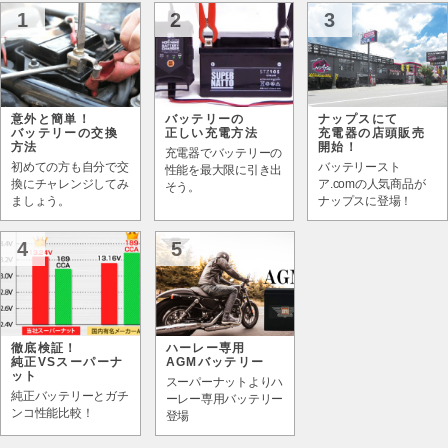
1
2
3
意外と簡単！
バッテリーの
ナップスにて
バッテリーの交換
正しい充電方法
充電器の店頭販売
方法
開始！
充電器でバッテリーの
初めての方も自分で交
バッテリースト
性能を最大限に引き出
換にチャレンジしてみ
ア.comの人気商品が
そう。
ましょう。
ナップスに登場！
4
5
徹底検証！
ハーレー専用
純正VSスーパーナ
AGMバッテリー
ット
スーパーナットよりハ
純正バッテリーとガチ
ーレー専用バッテリー
ンコ性能比較！
登場