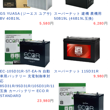
GS YUASA (ジーエス ユアサ)
スーパーナット 建機 農機用
BV 40B19L
50B19L (46B19L互換)
5,580
円
6,280
円
EC-105D31R-ST-EA-N 自動
スーパーナット 115D31R
車用バッテリー 充電制御車対
9,980
円
応
85D31R/95D31R/105D31R/115D31R
互換 カーバッテリー ECO.R
STANDARD
23,980
円