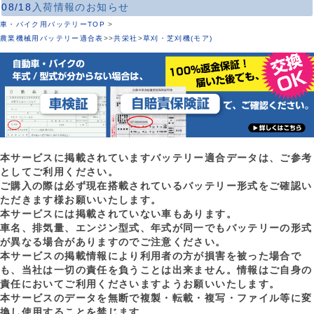
08/18
入荷情報のお知らせ
車・バイク用バッテリーTOP
>
農業機械用バッテリー適合表
>
>
共栄社
>
草刈・芝刈機(モア)
本サービスに掲載されていますバッテリー適合データは、ご参考
としてご利用ください。
ご購入の際は必ず現在搭載されているバッテリー形式をご確認い
ただきます様お願いいたします。
本サービスには掲載されていない車もあります。
車名、排気量、エンジン型式、年式が同一でもバッテリーの形式
が異なる場合がありますのでご注意ください。
本サービスの掲載情報により利用者の方が損害を被った場合で
も、当社は一切の責任を負うことは出来ません。情報はご自身の
責任においてご利用くださいますようお願いいたします。
本サービスのデータを無断で複製・転載・複写・ファイル等に変
換し使用することを禁じます。