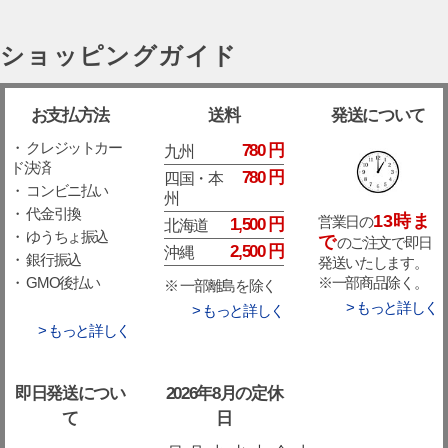
ショッピングガイド
お支払方法
送料
発送について
・ クレジットカー
780 円
九州
ド決済
780 円
四国・本
・ コンビニ払い
州
・ 代金引換
13時ま
営業日の
1,500 円
北海道
・ ゆうちょ振込
で
のご注文で即日
2,500 円
沖縄
・ 銀行振込
発送いたします。
※一部商品除く。
・ GMO後払い
※ 一部離島を除く
> もっと詳しく
> もっと詳しく
> もっと詳しく
即日発送につい
2026年8月の定休
て
日