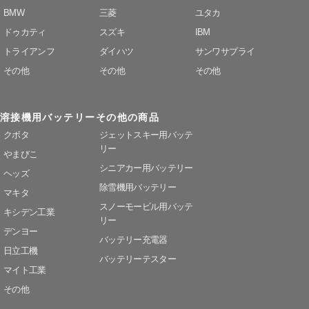
BMW
三菱
ユタカ
ドゥカティ
スズキ
IBM
トライアンフ
ダイハツ
サンワサプライ
その他
その他
その他
溶接機用バッテリー
その他の商品
クボタ
ジェットスキー用バッテ
リー
やまびこ
シニアカー用バッテリー
ヘッズ
除雪機用バッテリー
マキタ
スノーモービル用バッテ
キシデン工業
リー
デンヨー
バッテリー充電器
日立工機
バッテリーテスター
マイト工業
その他