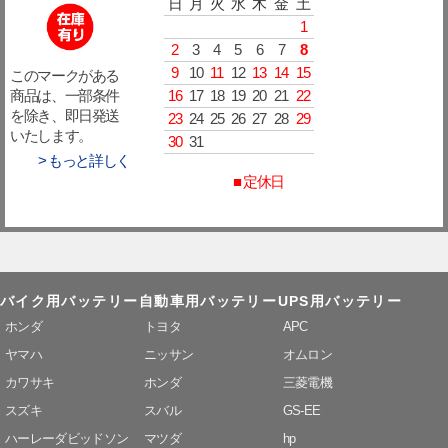
日
月
火
水
木
金
土
1
2
3
4
5
6
7
8
9
10
11
12
13
14
15
このマークがある
16
17
18
19
20
21
22
商品は、一部条件
を除き、即日発送
23
24
25
26
27
28
29
いたします。
30
31
> もっと詳しく
■ 定休日
バイク用バッテリー
自動車用バッテリー
UPS用バッテリー
ホンダ
トヨタ
APC
ヤマハ
ニッサン
オムロン
カワサキ
ホンダ
三菱電機
スズキ
スバル
GS-EE
ハーレーダビッドソン
マツダ
hp