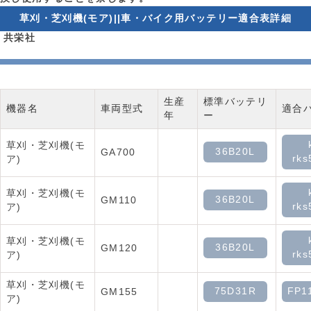
草刈・芝刈機(モア)||車・バイク用バッテリー適合表詳細
共栄社
生産
標準バッテリ
機器名
車両型式
適合
年
ー
草刈・芝刈機(モ
36B20L
GA700
rks
ア)
草刈・芝刈機(モ
36B20L
GM110
rks
ア)
草刈・芝刈機(モ
36B20L
GM120
rks
ア)
草刈・芝刈機(モ
75D31R
FP1
GM155
ア)