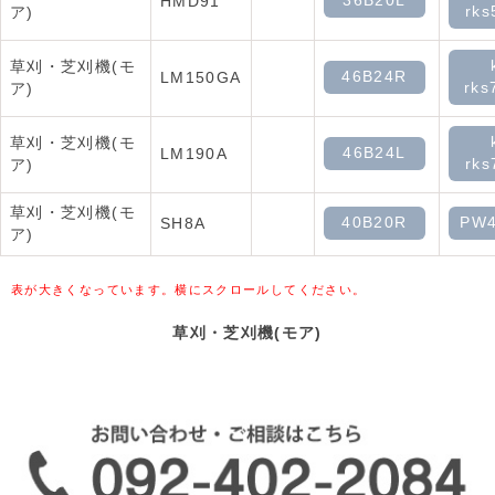
36B20L
HMD91
rks
ア)
草刈・芝刈機(モ
46B24R
LM150GA
rks
ア)
草刈・芝刈機(モ
46B24L
LM190A
rks
ア)
草刈・芝刈機(モ
40B20R
PW4
SH8A
ア)
表が大きくなっています。横にスクロールしてください。
草刈・芝刈機(モア)