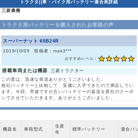
トラクタ||車・バイク用バッテリー適合表詳細
三菱農機
トラクタ用バッテリーを購入されたお客様の声
スーパーナット 65B24R
2019/10/09 投稿者：mak3***
おすすめレベル：
搭載車両または機器
三菱トラクター
この度は、迅速な発送ありがとうございました。
他社バッテリーと比較して、安価に入手できたので満足してい
ます。今回、早速ですが古いバッテリーの返送を貴社のクーポ
ンでさせていただきます。ありがとうございました。
生産
機器名
車両型式
標準バッテリー
適合バ
年